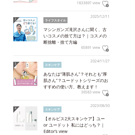
1833897 view
2025/12/11
ライフスタイル
マシンガンズ滝沢さんに聞く、古
いコスメの捨て方は？｜コスメの
断捨離・捨て方編
65891 view
2024/11/27
スキンケア
あなたは“薄肌さん”？それとも“厚
肌さん”？ユードットシリーズのお
すすめの使い方、教えます！
36583 view
2023/08/30
スキンケア
【オルビス2大スキンケア】ユー
or ユードット 私にはどっち？｜
Editor’s view