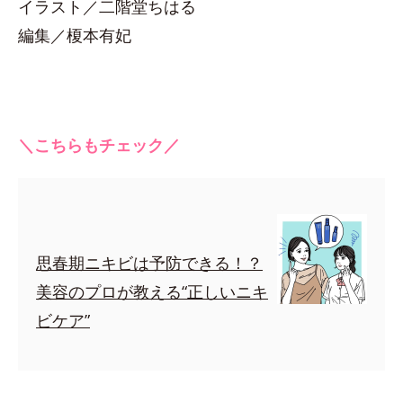
イラスト／二階堂ちはる
編集／榎本有妃
＼こちらもチェック／
思春期ニキビは予防できる！？
美容のプロが教える“正しいニキ
ビケア”