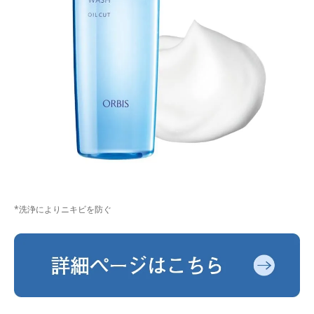
*洗浄によりニキビを防ぐ