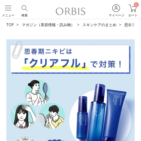
0
メニュー
検索
マイページ
カート
TOP
マガジン（美容情報・読み物）
スキンケアのまとめ
思春期ニ