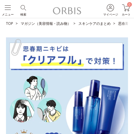
0
メニュー
検索
マイページ
カート
TOP
マガジン（美容情報・読み物）
スキンケアのまとめ
思春期ニ