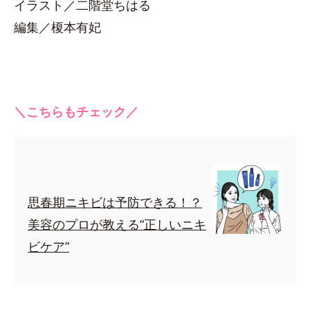
イラスト／二階堂ちはる
編集／榎本有妃
＼こちらもチェック／
思春期ニキビは予防できる！？
美容のプロが教える“正しいニキ
ビケア”