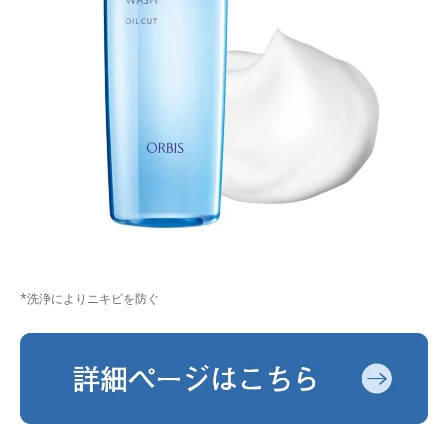
*洗浄によりニキビを防ぐ