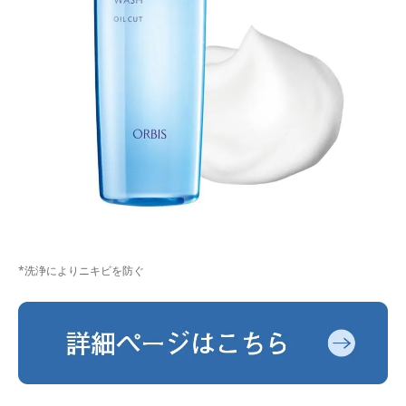
*洗浄によりニキビを防ぐ