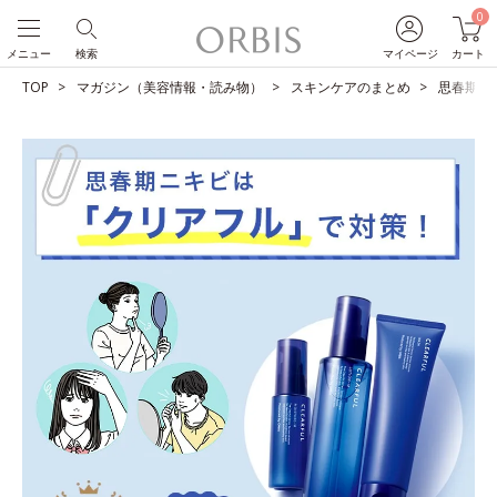
0
メニュー
検索
マイページ
カート
TOP
マガジン（美容情報・読み物）
スキンケアのまとめ
思春期ニ