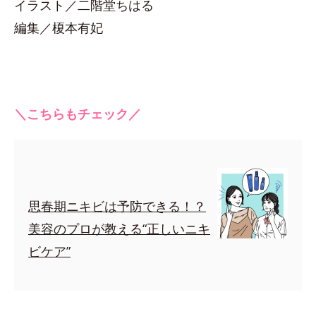
イラスト／二階堂ちはる
編集／榎本有妃
＼こちらもチェック／
思春期ニキビは予防できる！？
美容のプロが教える“正しいニキ
ビケア”