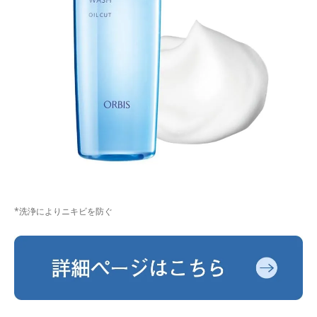
*洗浄によりニキビを防ぐ