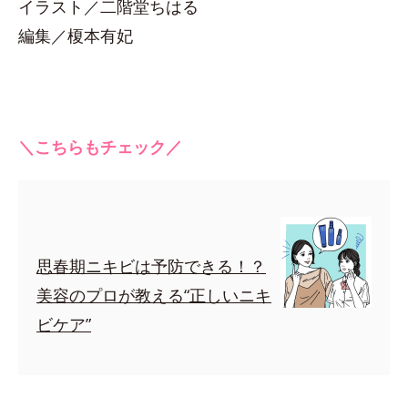
イラスト／二階堂ちはる
編集／榎本有妃
＼こちらもチェック／
思春期ニキビは予防できる！？
美容のプロが教える“正しいニキ
ビケア”