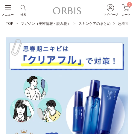
0
メニュー
検索
マイページ
カート
TOP
マガジン（美容情報・読み物）
スキンケアのまとめ
思春期ニ