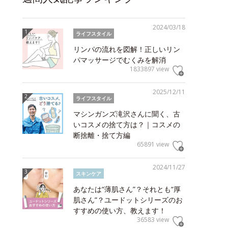
2024/03/18
ライフスタイル
リンパの流れを図解！正しいリン
パマッサージでむくみを解消
1833897 view
2025/12/11
ライフスタイル
マシンガンズ滝沢さんに聞く、古
いコスメの捨て方は？｜コスメの
断捨離・捨て方編
65891 view
2024/11/27
スキンケア
あなたは“薄肌さん”？それとも“厚
肌さん”？ユードットシリーズのお
すすめの使い方、教えます！
36583 view