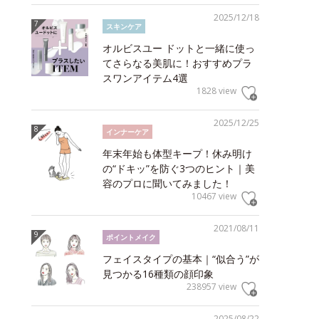
2025/12/18
スキンケア
オルビスユー ドットと一緒に使っ
てさらなる美肌に！おすすめプラ
スワンアイテム4選
1828 view
2025/12/25
インナーケア
年末年始も体型キープ！休み明け
の“ドキッ”を防ぐ3つのヒント｜美
容のプロに聞いてみました！
10467 view
2021/08/11
ポイントメイク
フェイスタイプの基本｜“似合う”が
見つかる16種類の顔印象
238957 view
2025/08/22