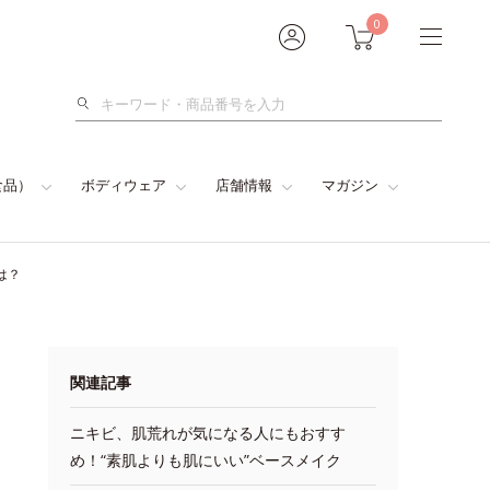
0
検
索
食品）
ボディウェア
店舗情報
マガジン
は？
関連記事
ニキビ、肌荒れが気になる人にもおすす
め！“素肌よりも肌にいい”ベースメイク