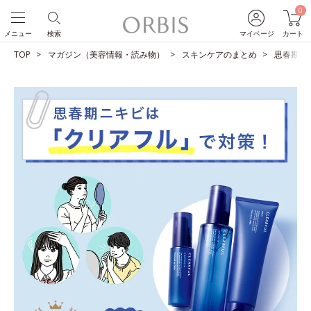
0
メニュー
検索
マイページ
カート
TOP
マガジン（美容情報・読み物）
スキンケアのまとめ
思春期ニ