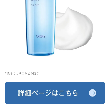
*洗浄によりニキビを防ぐ