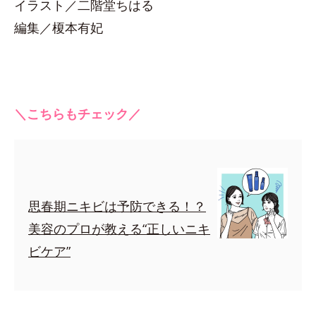
イラスト／二階堂ちはる
編集／榎本有妃
＼こちらもチェック／
思春期ニキビは予防できる！？
美容のプロが教える“正しいニキ
ビケア”