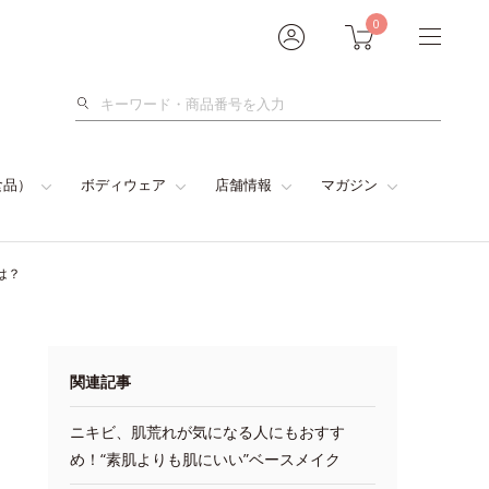
0
検
索
食品）
ボディウェア
店舗情報
マガジン
は？
関連記事
ニキビ、肌荒れが気になる人にもおすす
め！“素肌よりも肌にいい”ベースメイク