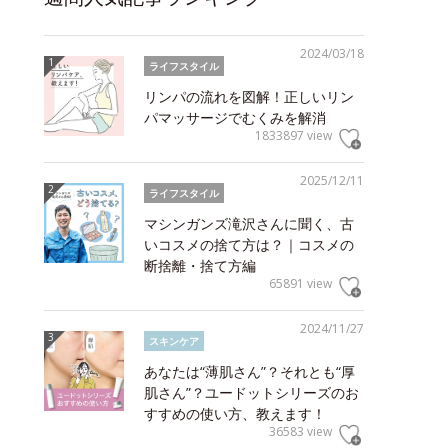
2024/03/18
ライフスタイル
リンパの流れを図解！正しいリン
パマッサージでむくみを解消
1833897 view
2025/12/11
ライフスタイル
マシンガンズ滝沢さんに聞く、古
いコスメの捨て方は？｜コスメの
断捨離・捨て方編
65891 view
2024/11/27
スキンケア
あなたは“薄肌さん”？それとも“厚
肌さん”？ユードットシリーズのお
すすめの使い方、教えます！
36583 view