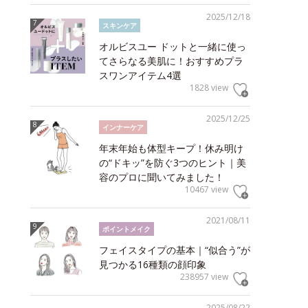
2025/12/18
スキンケア
オルビスユー ドットと一緒に使っ
てさらなる美肌に！おすすめプラ
スワンアイテム4選
1828 view
2025/12/25
インナーケア
年末年始も体型キープ！休み明け
の“ドキッ”を防ぐ3つのヒント｜美
容のプロに聞いてみました！
10467 view
2021/08/11
ポイントメイク
フェイスタイプの基本｜“似合う”が
見つかる16種類の顔印象
238957 view
2025/08/22