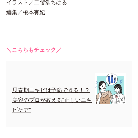
イラスト／二階堂ちはる
編集／榎本有妃
＼こちらもチェック／
思春期ニキビは予防できる！？
美容のプロが教える“正しいニキ
ビケア”