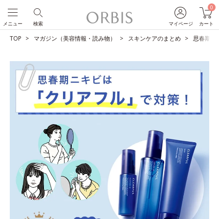
0
メニュー
検索
マイページ
カート
TOP
マガジン（美容情報・読み物）
スキンケアのまとめ
思春期ニ