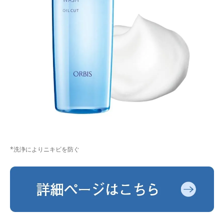
*洗浄によりニキビを防ぐ