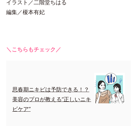
イラスト／二階堂ちはる
編集／榎本有妃
＼こちらもチェック／
思春期ニキビは予防できる！？
美容のプロが教える“正しいニキ
ビケア”