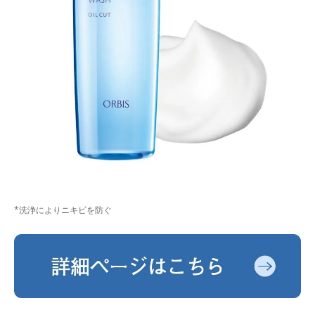
*洗浄によりニキビを防ぐ