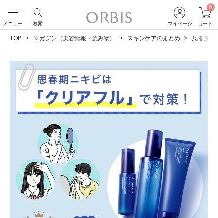
0
メニュー
検索
マイページ
カート
TOP
マガジン（美容情報・読み物）
スキンケアのまとめ
思春期ニ