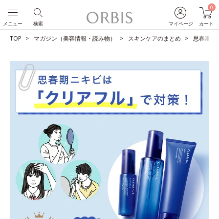
0
メニュー
検索
マイページ
カート
TOP
マガジン（美容情報・読み物）
スキンケアのまとめ
思春期ニ