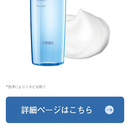
*洗浄によりニキビを防ぐ