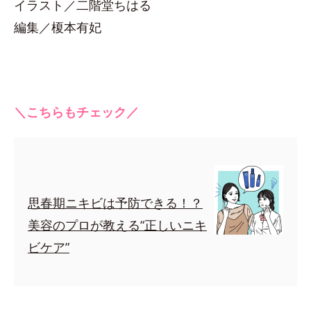
イラスト／二階堂ちはる
編集／榎本有妃
＼こちらもチェック／
思春期ニキビは予防できる！？
美容のプロが教える“正しいニキ
ビケア”