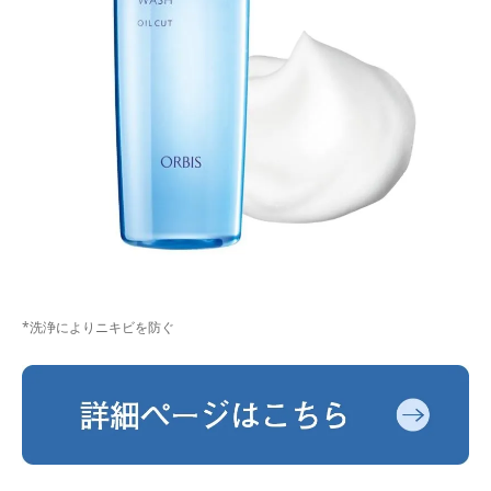
*洗浄によりニキビを防ぐ