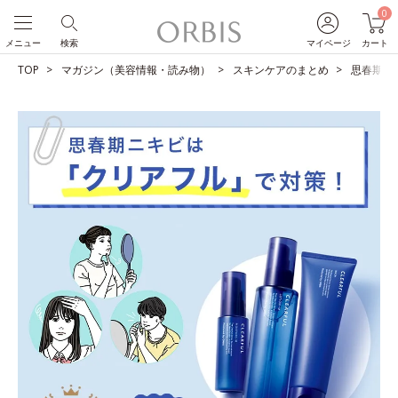
0
メニュー
検索
マイページ
カート
TOP
マガジン（美容情報・読み物）
スキンケアのまとめ
思春期ニ