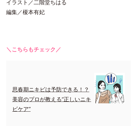
イラスト／二階堂ちはる
編集／榎本有妃
＼こちらもチェック／
思春期ニキビは予防できる！？
美容のプロが教える“正しいニキ
ビケア”