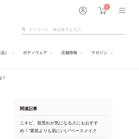
0
検
索
食品）
ボディウェア
店舗情報
マガジン
は？
関連記事
ニキビ、肌荒れが気になる人にもおすす
め！“素肌よりも肌にいい”ベースメイク