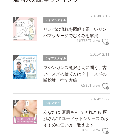
2024/03/18
ライフスタイル
リンパの流れを図解！正しいリン
パマッサージでむくみを解消
1833897 view
2025/12/11
ライフスタイル
マシンガンズ滝沢さんに聞く、古
いコスメの捨て方は？｜コスメの
断捨離・捨て方編
65891 view
2024/11/27
スキンケア
あなたは“薄肌さん”？それとも“厚
肌さん”？ユードットシリーズのお
すすめの使い方、教えます！
36583 view