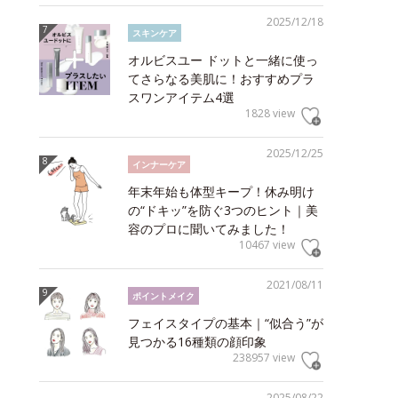
2025/12/18
スキンケア
オルビスユー ドットと一緒に使っ
てさらなる美肌に！おすすめプラ
スワンアイテム4選
1828 view
2025/12/25
インナーケア
年末年始も体型キープ！休み明け
の“ドキッ”を防ぐ3つのヒント｜美
容のプロに聞いてみました！
10467 view
2021/08/11
ポイントメイク
フェイスタイプの基本｜“似合う”が
見つかる16種類の顔印象
238957 view
2025/08/22