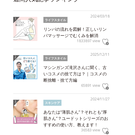
2024/03/18
ライフスタイル
リンパの流れを図解！正しいリン
パマッサージでむくみを解消
1833897 view
2025/12/11
ライフスタイル
マシンガンズ滝沢さんに聞く、古
いコスメの捨て方は？｜コスメの
断捨離・捨て方編
65891 view
2024/11/27
スキンケア
あなたは“薄肌さん”？それとも“厚
肌さん”？ユードットシリーズのお
すすめの使い方、教えます！
36583 view