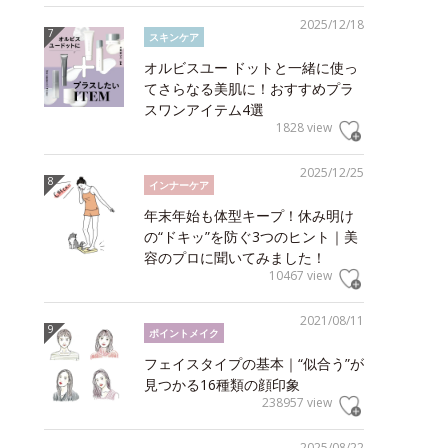
2025/12/18
スキンケア
オルビスユー ドットと一緒に使っ
てさらなる美肌に！おすすめプラ
スワンアイテム4選
1828 view
2025/12/25
インナーケア
年末年始も体型キープ！休み明け
の“ドキッ”を防ぐ3つのヒント｜美
容のプロに聞いてみました！
10467 view
2021/08/11
ポイントメイク
フェイスタイプの基本｜“似合う”が
見つかる16種類の顔印象
238957 view
2025/08/22