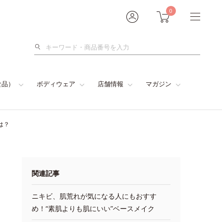
0
検
索
食品）
ボディウェア
店舗情報
マガジン
は？
関連記事
ニキビ、肌荒れが気になる人にもおすす
め！“素肌よりも肌にいい”ベースメイク