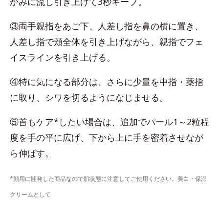
かみに流し引き上げて3秒キープ。
③両手親指をあご下、人差し指を鼻の横に置き、
人差し指で頬全体を引き上げながら、親指でフェ
イスラインを引き上げる。
④特に気になる部分は、さらに少量を中指・薬指
に取り、シワを切るようになじませる。
⑤首もケア*したい場合は、追加でパール1～2粒程
度を手の平に広げ、下から上に手を密着させなが
ら伸ばす。
*顔用に開発した商品なので肌状態に注意してご使用ください。美白・保湿
クリームとして