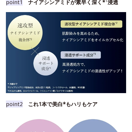
1
point1
ナイアシンアミドが素早く深く*
浸透
point2
これ1本で美白*もハリもケア