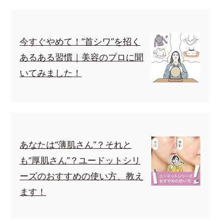
今すぐやめて！“首シワ”を招く
あるある習慣｜美容のプロに聞
いてみました！
あなたは“薄肌さん”？それと
も“厚肌さん”？ユードットシリ
ーズのおすすめの使い方、教え
ます！