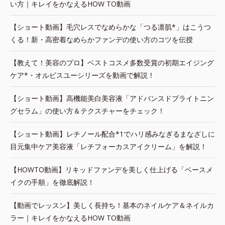
い方｜キレイをかなえるHOW TO動画
【ショート動画】毛穴レスでなめらかな「つる凛肌*」はこうつ
くる！新・高密着なめらかファンデの使い方のコツを伝授
【教えて！美容のプロ】ベストコスメ多数受賞の初期エイジング
ケア*・オルビスユーシリーズを動画で解説！
【ショート動画】高機能美白美容液「アドバンスドブライトニン
グセラム」の使い方＆テクスチャーをチェック！
【ショート動画】レチノール配合*1でハリ感みなぎるまなざしに
目元集中ケア美容液「レチフォーカスアイクリーム」を解説！
【HOWTO動画】リキッドファンデを美しく仕上げる「ベースメ
イクの手順」を徹底解説！
【動画でレッスン】美しく長持ち！基本のネイルケア＆ネイルカ
ラー｜キレイをかなえるHOW TO動画