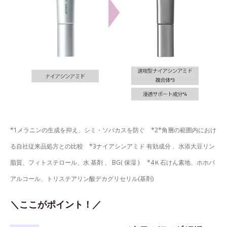
*1メラニンの生成を抑え、シミ・ソバカスを防ぐ *2*角層の範囲内におけ
る自社従来品処方との比較 *3ナイアシンアミド 有効成分 、水添大豆リン
脂質、フィトステロール、水 基剤 、 BG( 保湿 ) *4Ｋ石けん素地、ホホバ
アルコール、トリステアリン酸デカグリセリル(基剤)
＼ここがポイント！／