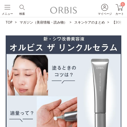
0
メニュー
検索
マイページ
カート
TOP
マガジン（美容情報・読み物）
スキンケアのまとめ
【30秒