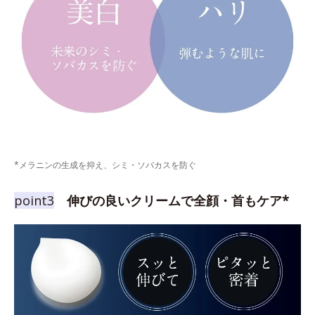
*メラニンの生成を抑え、シミ・ソバカスを防ぐ
point3
伸びの良いクリームで全顔・首もケア*