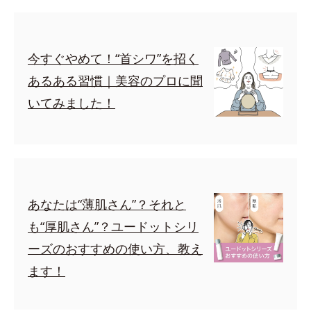
今すぐやめて！“首シワ”を招く
あるある習慣｜美容のプロに聞
いてみました！
あなたは“薄肌さん”？それと
も“厚肌さん”？ユードットシリ
ーズのおすすめの使い方、教え
ます！