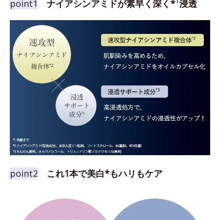
1
point1
ナイアシンアミドが素早く深く*
浸透
point2
これ1本で美白*もハリもケア