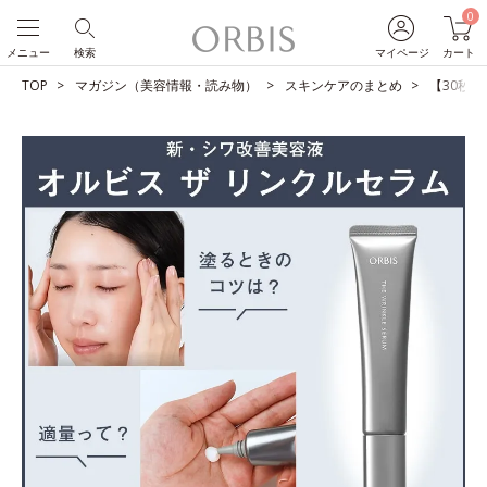
0
メニュー
検索
マイページ
カート
TOP
マガジン（美容情報・読み物）
スキンケアのまとめ
【30秒