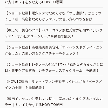
い方｜キレイをかなえるHOW TO動画
【ショート動画】毛穴レスでなめらかな「つる凛肌*」はこうつ
くる！新・高密着なめらかファンデの使い方のコツを伝授
【教えて！美容のプロ】ベストコスメ多数受賞の初期エイジング
ケア*・オルビスユーシリーズを動画で解説！
【ショート動画】高機能美白美容液「アドバンスドブライトニン
グセラム」の使い方＆テクスチャーをチェック！
【ショート動画】レチノール配合*1でハリ感みなぎるまなざしに
目元集中ケア美容液「レチフォーカスアイクリーム」を解説！
【HOWTO動画】リキッドファンデを美しく仕上げる「ベースメ
イクの手順」を徹底解説！
【動画でレッスン】美しく長持ち！基本のネイルケア＆ネイルカ
ラー｜キレイをかなえるHOW TO動画