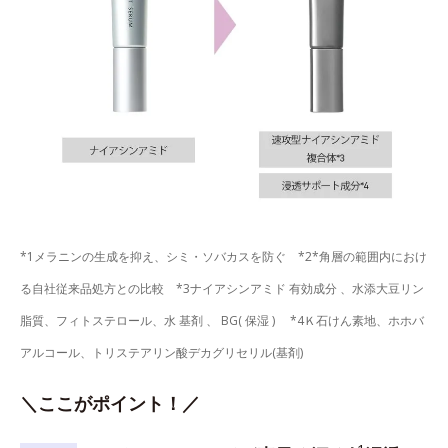
*1メラニンの生成を抑え、シミ・ソバカスを防ぐ *2*角層の範囲内におけ
る自社従来品処方との比較 *3ナイアシンアミド 有効成分 、水添大豆リン
脂質、フィトステロール、水 基剤 、 BG( 保湿 ) *4Ｋ石けん素地、ホホバ
アルコール、トリステアリン酸デカグリセリル(基剤)
＼ここがポイント！／