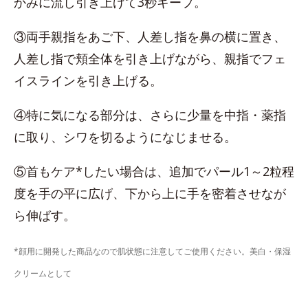
かみに流し引き上げて3秒キープ。
③両手親指をあご下、人差し指を鼻の横に置き、
人差し指で頬全体を引き上げながら、親指でフェ
イスラインを引き上げる。
④特に気になる部分は、さらに少量を中指・薬指
に取り、シワを切るようになじませる。
⑤首もケア*したい場合は、追加でパール1～2粒程
度を手の平に広げ、下から上に手を密着させなが
ら伸ばす。
*顔用に開発した商品なので肌状態に注意してご使用ください。美白・保湿
クリームとして