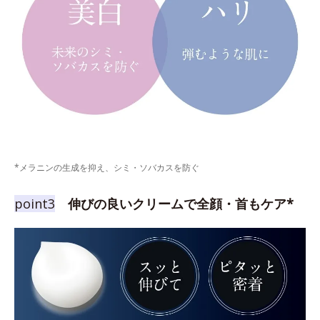
*メラニンの生成を抑え、シミ・ソバカスを防ぐ
point3
伸びの良いクリームで全顔・首もケア*