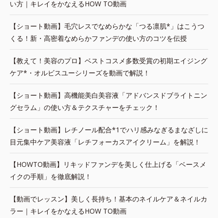
い方｜キレイをかなえるHOW TO動画
【ショート動画】毛穴レスでなめらかな「つる凛肌*」はこうつ
くる！新・高密着なめらかファンデの使い方のコツを伝授
【教えて！美容のプロ】ベストコスメ多数受賞の初期エイジング
ケア*・オルビスユーシリーズを動画で解説！
【ショート動画】高機能美白美容液「アドバンスドブライトニン
グセラム」の使い方＆テクスチャーをチェック！
【ショート動画】レチノール配合*1でハリ感みなぎるまなざしに
目元集中ケア美容液「レチフォーカスアイクリーム」を解説！
【HOWTO動画】リキッドファンデを美しく仕上げる「ベースメ
イクの手順」を徹底解説！
【動画でレッスン】美しく長持ち！基本のネイルケア＆ネイルカ
ラー｜キレイをかなえるHOW TO動画