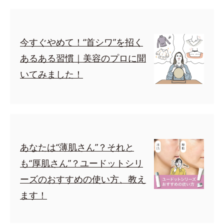
今すぐやめて！“首シワ”を招く
あるある習慣｜美容のプロに聞
いてみました！
あなたは“薄肌さん”？それと
も“厚肌さん”？ユードットシリ
ーズのおすすめの使い方、教え
ます！