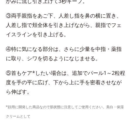
かみに流し引き上げて3秒キープ。
③両手親指をあご下、人差し指を鼻の横に置き、
人差し指で頬全体を引き上げながら、親指でフェ
イスラインを引き上げる。
④特に気になる部分は、さらに少量を中指・薬指
に取り、シワを切るようになじませる。
⑤首もケア*したい場合は、追加でパール1～2粒程
度を手の平に広げ、下から上に手を密着させなが
ら伸ばす。
*顔用に開発した商品なので肌状態に注意してご使用ください。美白・保湿
クリームとして