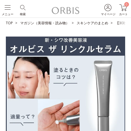
0
メニュー
検索
マイページ
カート
TOP
マガジン（美容情報・読み物）
スキンケアのまとめ
【30秒