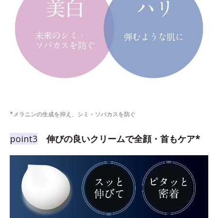
*メラニンの生成を抑え、シミ・ソバカスを防ぐ
point3
伸びの良いクリームで全顔・首もケア*