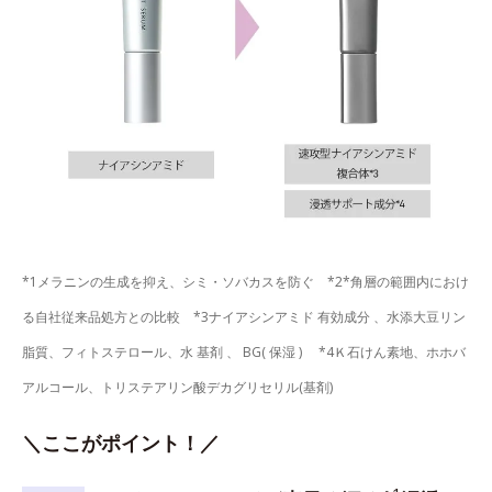
*1メラニンの生成を抑え、シミ・ソバカスを防ぐ *2*角層の範囲内におけ
る自社従来品処方との比較 *3ナイアシンアミド 有効成分 、水添大豆リン
脂質、フィトステロール、水 基剤 、 BG( 保湿 ) *4Ｋ石けん素地、ホホバ
アルコール、トリステアリン酸デカグリセリル(基剤)
＼ここがポイント！／