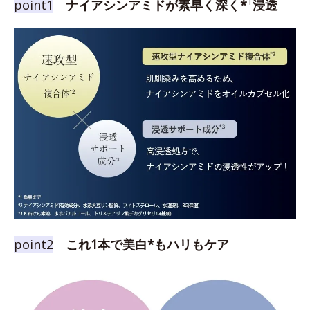
1
point1
ナイアシンアミドが素早く深く*
浸透
point2
これ1本で美白*もハリもケア