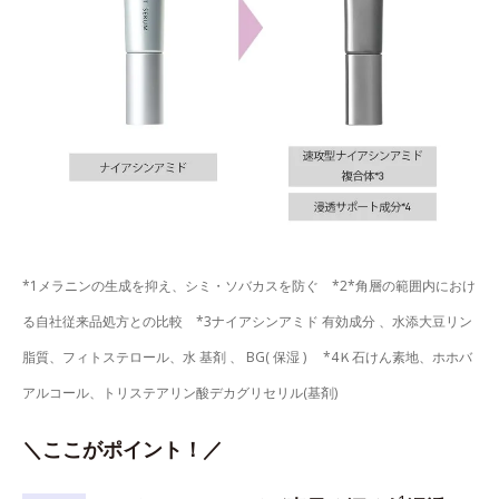
*1メラニンの生成を抑え、シミ・ソバカスを防ぐ *2*角層の範囲内におけ
る自社従来品処方との比較 *3ナイアシンアミド 有効成分 、水添大豆リン
脂質、フィトステロール、水 基剤 、 BG( 保湿 ) *4Ｋ石けん素地、ホホバ
アルコール、トリステアリン酸デカグリセリル(基剤)
＼ここがポイント！／