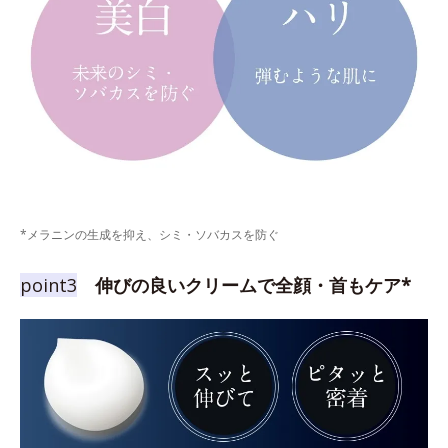
*メラニンの生成を抑え、シミ・ソバカスを防ぐ
point3
伸びの良いクリームで全顔・首もケア*