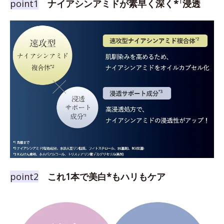
1
point1
ナイアシンアミドが素早く深く*
浸透
point2
これ1本で美白*もハリもケア