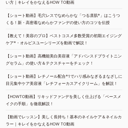
い方｜キレイをかなえるHOW TO動画
【ショート動画】毛穴レスでなめらかな「つる凛肌*」はこうつ
くる！新・高密着なめらかファンデの使い方のコツを伝授
【教えて！美容のプロ】ベストコスメ多数受賞の初期エイジング
ケア*・オルビスユーシリーズを動画で解説！
【ショート動画】高機能美白美容液「アドバンスドブライトニン
グセラム」の使い方＆テクスチャーをチェック！
【ショート動画】レチノール配合*1でハリ感みなぎるまなざしに
目元集中ケア美容液「レチフォーカスアイクリーム」を解説！
【HOWTO動画】リキッドファンデを美しく仕上げる「ベースメ
イクの手順」を徹底解説！
【動画でレッスン】美しく長持ち！基本のネイルケア＆ネイルカ
ラー｜キレイをかなえるHOW TO動画