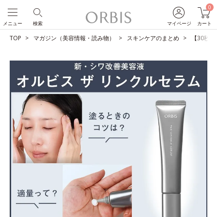
0
メニュー
検索
マイページ
カート
TOP
マガジン（美容情報・読み物）
スキンケアのまとめ
【30秒