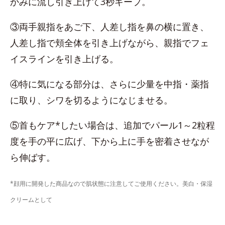
かみに流し引き上げて3秒キープ。
③両手親指をあご下、人差し指を鼻の横に置き、
人差し指で頬全体を引き上げながら、親指でフェ
イスラインを引き上げる。
④特に気になる部分は、さらに少量を中指・薬指
に取り、シワを切るようになじませる。
⑤首もケア*したい場合は、追加でパール1～2粒程
度を手の平に広げ、下から上に手を密着させなが
ら伸ばす。
*顔用に開発した商品なので肌状態に注意してご使用ください。美白・保湿
クリームとして