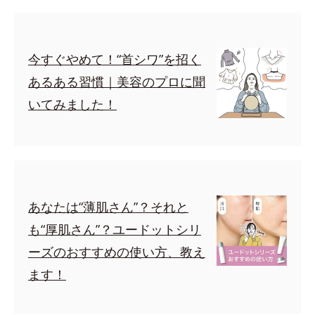
今すぐやめて！“首シワ”を招く
あるある習慣｜美容のプロに聞
いてみました！
あなたは“薄肌さん”？それと
も“厚肌さん”？ユードットシリ
ーズのおすすめの使い方、教え
ます！