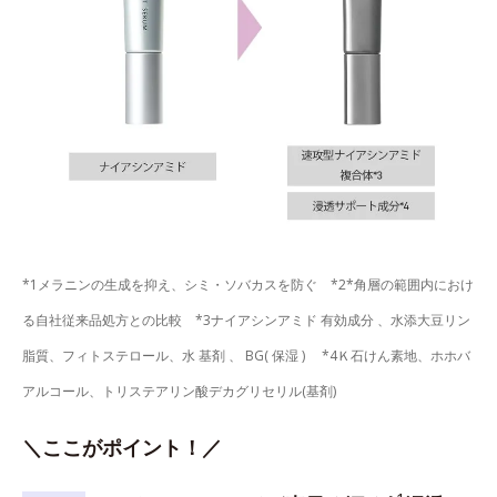
*1メラニンの生成を抑え、シミ・ソバカスを防ぐ *2*角層の範囲内におけ
る自社従来品処方との比較 *3ナイアシンアミド 有効成分 、水添大豆リン
脂質、フィトステロール、水 基剤 、 BG( 保湿 ) *4Ｋ石けん素地、ホホバ
アルコール、トリステアリン酸デカグリセリル(基剤)
＼ここがポイント！／