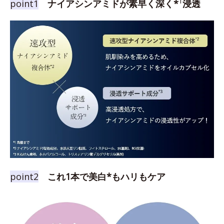
1
point1
ナイアシンアミドが素早く深く*
浸透
point2
これ1本で美白*もハリもケア