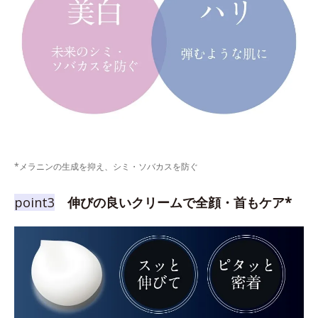
*メラニンの生成を抑え、シミ・ソバカスを防ぐ
point3
伸びの良いクリームで全顔・首もケア*