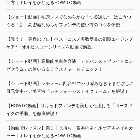
い方｜キレイをかなえるHOW TO動画
【ショート動画】毛穴レスでなめらかな「つる凛肌*」はこうつ
くる！新・高密着なめらかファンデの使い方のコツを伝授
【教えて！美容のプロ】ベストコスメ多数受賞の初期エイジング
ケア*・オルビスユーシリーズを動画で解説！
【ショート動画】高機能美白美容液「アドバンスドブライトニン
グセラム」の使い方＆テクスチャーをチェック！
【ショート動画】レチノール配合*1でハリ感みなぎるまなざしに
目元集中ケア美容液「レチフォーカスアイクリーム」を解説！
【HOWTO動画】リキッドファンデを美しく仕上げる「ベースメ
イクの手順」を徹底解説！
【動画でレッスン】美しく長持ち！基本のネイルケア＆ネイルカ
ラー｜キレイをかなえるHOW TO動画