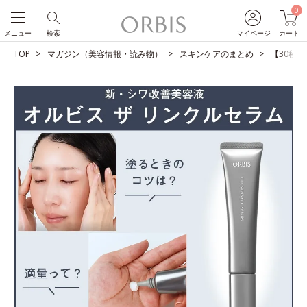
0
メニュー
検索
マイページ
カート
TOP
マガジン（美容情報・読み物）
スキンケアのまとめ
【30秒