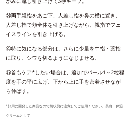
かみに流し引き上げて3秒キープ。
③両手親指をあご下、人差し指を鼻の横に置き、
人差し指で頬全体を引き上げながら、親指でフェ
イスラインを引き上げる。
④特に気になる部分は、さらに少量を中指・薬指
に取り、シワを切るようになじませる。
⑤首もケア*したい場合は、追加でパール1～2粒程
度を手の平に広げ、下から上に手を密着させなが
ら伸ばす。
*顔用に開発した商品なので肌状態に注意してご使用ください。美白・保湿
クリームとして