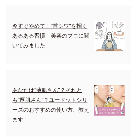
今すぐやめて！“首シワ”を招く
あるある習慣｜美容のプロに聞
いてみました！
あなたは“薄肌さん”？それと
も“厚肌さん”？ユードットシリ
ーズのおすすめの使い方、教え
ます！