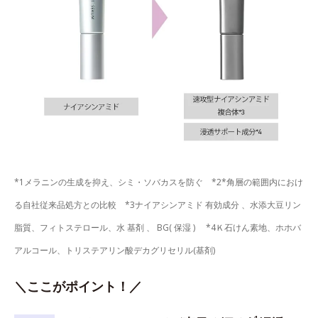
*1メラニンの生成を抑え、シミ・ソバカスを防ぐ *2*角層の範囲内におけ
る自社従来品処方との比較 *3ナイアシンアミド 有効成分 、水添大豆リン
脂質、フィトステロール、水 基剤 、 BG( 保湿 ) *4Ｋ石けん素地、ホホバ
アルコール、トリステアリン酸デカグリセリル(基剤)
＼ここがポイント！／