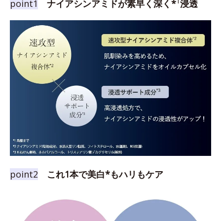
1
point1
ナイアシンアミドが素早く深く*
浸透
point2
これ1本で美白*もハリもケア