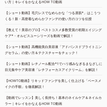
い方｜キレイをかなえるHOW TO動画
【ショート動画】毛穴レスでなめらかな「つる凛肌*」はこうつ
くる！新・高密着なめらかファンデの使い方のコツを伝授
【教えて！美容のプロ】ベストコスメ多数受賞の初期エイジング
ケア*・オルビスユーシリーズを動画で解説！
【ショート動画】高機能美白美容液「アドバンスドブライトニン
グセラム」の使い方＆テクスチャーをチェック！
【ショート動画】レチノール配合*1でハリ感みなぎるまなざしに
目元集中ケア美容液「レチフォーカスアイクリーム」を解説！
【HOWTO動画】リキッドファンデを美しく仕上げる「ベースメ
イクの手順」を徹底解説！
【動画でレッスン】美しく長持ち！基本のネイルケア＆ネイルカ
ラー｜キレイをかなえるHOW TO動画