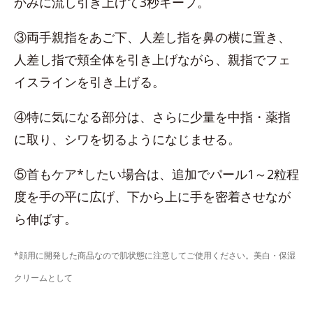
かみに流し引き上げて3秒キープ。
③両手親指をあご下、人差し指を鼻の横に置き、
人差し指で頬全体を引き上げながら、親指でフェ
イスラインを引き上げる。
④特に気になる部分は、さらに少量を中指・薬指
に取り、シワを切るようになじませる。
⑤首もケア*したい場合は、追加でパール1～2粒程
度を手の平に広げ、下から上に手を密着させなが
ら伸ばす。
*顔用に開発した商品なので肌状態に注意してご使用ください。美白・保湿
クリームとして