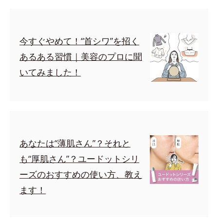
今すぐやめて！“首シワ”を招く
あるある習慣｜美容のプロに聞
いてみました！
あなたは“薄肌さん”？それと
も“厚肌さん”？ユードットシリ
ーズのおすすめの使い方、教え
ます！