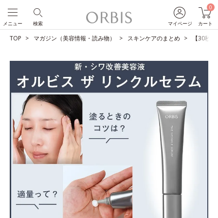
0
メニュー
検索
マイページ
カート
TOP
マガジン（美容情報・読み物）
スキンケアのまとめ
【30秒