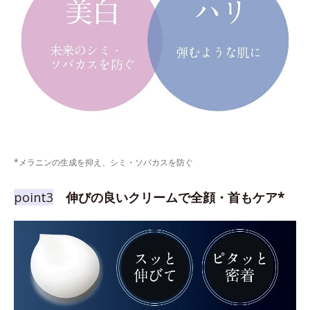
*メラニンの生成を抑え、シミ・ソバカスを防ぐ
point3
伸びの良いクリームで全顔・首もケア*