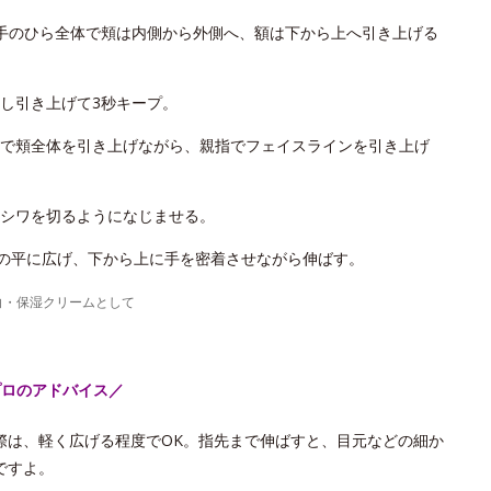
手のひら全体で頬は内側から外側へ、額は下から上へ引き上げる
し引き上げて3秒キープ。
で頬全体を引き上げながら、親指でフェイスラインを引き上げ
シワを切るようになじませる。
手の平に広げ、下から上に手を密着させながら伸ばす。
白・保湿クリームとして
プロのアドバイス／
際は、軽く広げる程度でOK。指先まで伸ばすと、目元などの細か
ですよ。