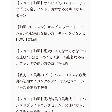
【ショート動画】オルビス初のティントリッ
プ「とろ蜜ティント」おすすめの塗り方3パ
ターン
【動画でレッスン】オルビス ブライト ロー
ションの効果的な使い方｜キレイをかなえる
HOW TO動画
【ショート動画】毛穴レスでなめらかな「つ
る凛肌*」はこうつくる！新・高密着なめら
かファンデの使い方のコツを伝授
【教えて！美容のプロ】ベストコスメ多数受
賞の初期エイジングケア*・オルビスユーシ
リーズを動画で解説！
【ショート動画】高機能美白美容液「アドバ
ンスドブライトニングセラム」の使い方＆テ
クスチャーをチェック！