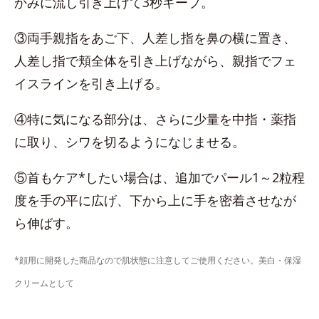
かみに流し引き上げて3秒キープ。
③両手親指をあご下、人差し指を鼻の横に置き、
人差し指で頬全体を引き上げながら、親指でフェ
イスラインを引き上げる。
④特に気になる部分は、さらに少量を中指・薬指
に取り、シワを切るようになじませる。
⑤首もケア*したい場合は、追加でパール1～2粒程
度を手の平に広げ、下から上に手を密着させなが
ら伸ばす。
*顔用に開発した商品なので肌状態に注意してご使用ください。美白・保湿
クリームとして