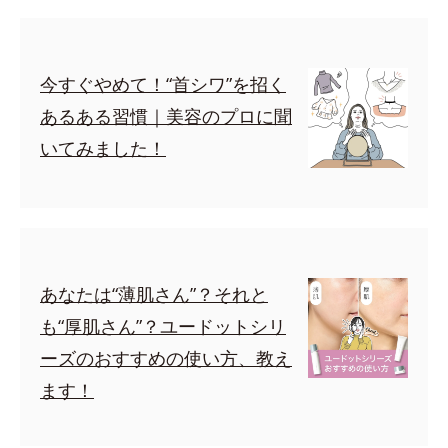
今すぐやめて！“首シワ”を招く
あるある習慣｜美容のプロに聞
いてみました！
あなたは“薄肌さん”？それと
も“厚肌さん”？ユードットシリ
ーズのおすすめの使い方、教え
ます！