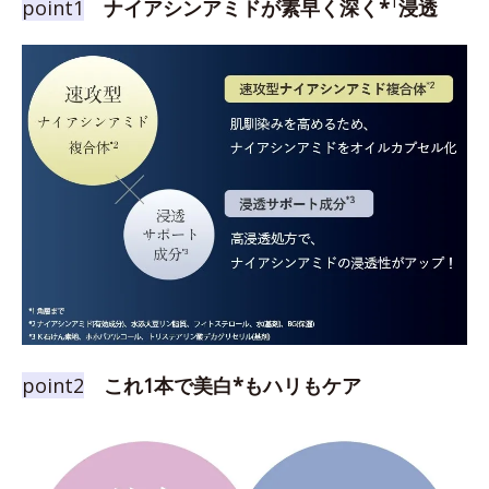
1
point1
ナイアシンアミドが素早く深く*
浸透
point2
これ1本で美白*もハリもケア