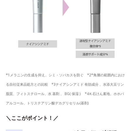
*1メラニンの生成を抑え、シミ・ソバカスを防ぐ *2*角層の範囲内におけ
る自社従来品処方との比較 *3ナイアシンアミド 有効成分 、水添大豆リン
脂質、フィトステロール、水 基剤 、 BG( 保湿 ) *4Ｋ石けん素地、ホホバ
アルコール、トリステアリン酸デカグリセリル(基剤)
＼ここがポイント！／