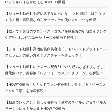
い方｜キレイをかなえるHOW TO動画
【ショート動画】毛穴レスでなめらかな「つる凛肌*」はこうつ
くる！新・高密着なめらかファンデの使い方のコツを伝授
【教えて！美容のプロ】ベストコスメ多数受賞の初期エイジング
ケア*・オルビスユーシリーズを動画で解説！
【ショート動画】高機能美白美容液「アドバンスドブライトニン
グセラム」の使い方＆テクスチャーをチェック！
【ショート動画】レチノール配合*1でハリ感みなぎるまなざしに
目元集中ケア美容液「レチフォーカスアイクリーム」を解説！
【HOWTO動画】リキッドファンデを美しく仕上げる「ベースメ
イクの手順」を徹底解説！
【動画でレッスン】美しく長持ち！基本のネイルケア＆ネイルカ
ラー｜キレイをかなえるHOW TO動画