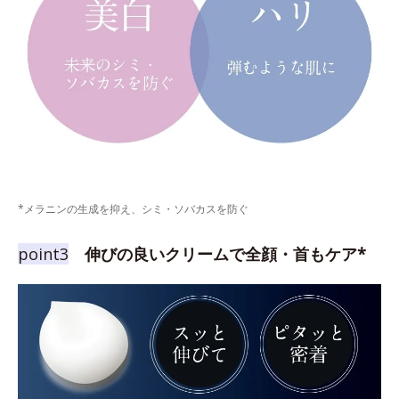
*メラニンの生成を抑え、シミ・ソバカスを防ぐ
point3
伸びの良いクリームで全顔・首もケア*