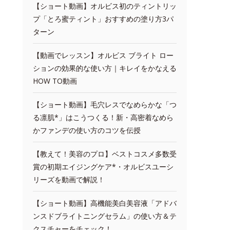
【ショート動画】オルビス初のティントリッ
プ「とろ蜜ティント」おすすめの塗り方3パ
ターン
【動画でレッスン】オルビス ブライト ロー
ションの効果的な使い方｜キレイをかなえる
HOW TO動画
【ショート動画】毛穴レスでなめらかな「つ
る凛肌*」はこうつくる！新・高密着なめら
かファンデの使い方のコツを伝授
【教えて！美容のプロ】ベストコスメ多数受
賞の初期エイジングケア*・オルビスユーシ
リーズを動画で解説！
【ショート動画】高機能美白美容液「アドバ
ンスドブライトニングセラム」の使い方＆テ
クスチャーをチェック！