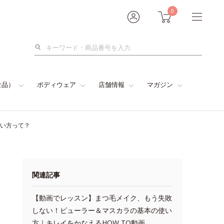
0
検
索
食品）
ボディウェア
店舗情報
マガジン
使い方って？
関連記事
【動画でレッスン】まつ毛メイク、もう失敗
しない！ビューラー＆マスカラの基本の使い
方｜キレイをかなえるHOW TO動画