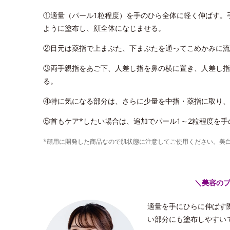
①適量（パール1粒程度）を手のひら全体に軽く伸ばす。
ように塗布し、顔全体になじませる。
②目元は薬指で上まぶた、下まぶたを通ってこめかみに流
③両手親指をあご下、人差し指を鼻の横に置き、人差し指
る。
④特に気になる部分は、さらに少量を中指・薬指に取り、
⑤首もケア*したい場合は、追加でパール1～2粒程度を
*顔用に開発した商品なので肌状態に注意してご使用ください。美
＼美容の
適量を手にひらに伸ばす
い部分にも塗布しやすい