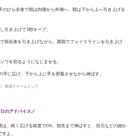
手のひら全体で頬は内側から外側へ、額は下から上へ引き上げる
し引き上げて3秒キープ。
で頬全体を引き上げながら、親指でフェイスラインを引き上げ
シワを切るようになじませる。
手の平に広げ、下から上に手を密着させながら伸ばす。
白・保湿クリームとして
プロのアドバイス／
際は、軽く広げる程度でOK。指先まで伸ばすと、目元などの細か
ですよ。