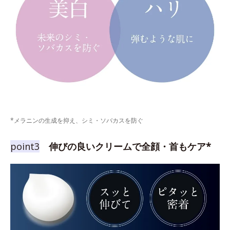
*メラニンの生成を抑え、シミ・ソバカスを防ぐ
point3
伸びの良いクリームで全顔・首もケア*