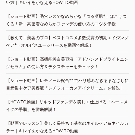
い方｜キレイをかなえるHOW TO動画
【ショート動画】毛穴レスでなめらかな「つる凛肌*」はこうつ
くる！新・高密着なめらかファンデの使い方のコツを伝授
【教えて！美容のプロ】ベストコスメ多数受賞の初期エイジング
ケア*・オルビスユーシリーズを動画で解説！
【ショート動画】高機能美白美容液「アドバンスドブライトニン
グセラム」の使い方＆テクスチャーをチェック！
【ショート動画】レチノール配合*1でハリ感みなぎるまなざしに
目元集中ケア美容液「レチフォーカスアイクリーム」を解説！
【HOWTO動画】リキッドファンデを美しく仕上げる「ベースメ
イクの手順」を徹底解説！
【動画でレッスン】美しく長持ち！基本のネイルケア＆ネイルカ
ラー｜キレイをかなえるHOW TO動画