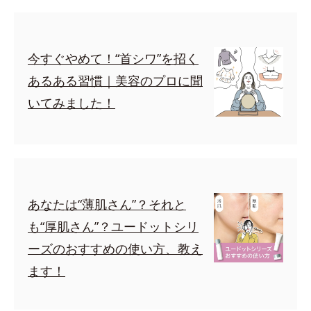
今すぐやめて！“首シワ”を招く
あるある習慣｜美容のプロに聞
いてみました！
あなたは“薄肌さん”？それと
も“厚肌さん”？ユードットシリ
ーズのおすすめの使い方、教え
ます！