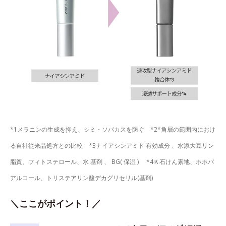
*1メラニンの生成を抑え、シミ・ソバカスを防ぐ *2*角層の範囲内におけ
る自社従来品処方との比較 *3ナイアシンアミド 有効成分 、水添大豆リン
脂質、フィトステロール、水 基剤 、 BG( 保湿 ) *4Ｋ石けん素地、ホホバ
アルコール、トリステアリン酸デカグリセリル(基剤)
＼ここがポイント！／