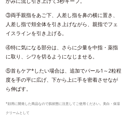
かみに流し引き上げて3秒キープ。
③両手親指をあご下、人差し指を鼻の横に置き、
人差し指で頬全体を引き上げながら、親指でフェ
イスラインを引き上げる。
④特に気になる部分は、さらに少量を中指・薬指
に取り、シワを切るようになじませる。
⑤首もケア*したい場合は、追加でパール1～2粒程
度を手の平に広げ、下から上に手を密着させなが
ら伸ばす。
*顔用に開発した商品なので肌状態に注意してご使用ください。美白・保湿
クリームとして