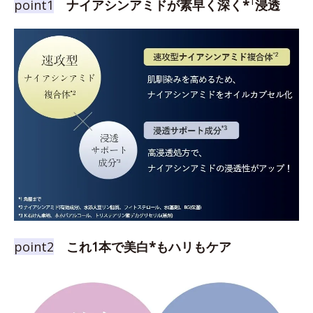
1
point1
ナイアシンアミドが素早く深く*
浸透
point2
これ1本で美白*もハリもケア