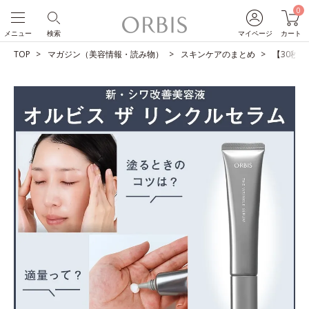
0
メニュー
検索
マイページ
カート
TOP
マガジン（美容情報・読み物）
スキンケアのまとめ
【30秒