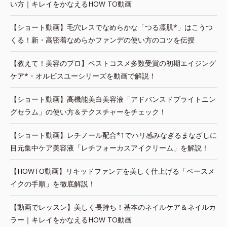
い方｜キレイをかなえるHOW TO動画
【ショート動画】毛穴レスでなめらかな「つる凛肌*」はこうつ
くる！新・高密着なめらかファンデの使い方のコツを伝授
【教えて！美容のプロ】ベストコスメ多数受賞の初期エイジング
ケア*・オルビスユーシリーズを動画で解説！
【ショート動画】高機能美白美容液「アドバンスドブライトニン
グセラム」の使い方＆テクスチャーをチェック！
【ショート動画】レチノール配合*1でハリ感みなぎるまなざしに
目元集中ケア美容液「レチフォーカスアイクリーム」を解説！
【HOWTO動画】リキッドファンデを美しく仕上げる「ベースメ
イクの手順」を徹底解説！
【動画でレッスン】美しく長持ち！基本のネイルケア＆ネイルカ
ラー｜キレイをかなえるHOW TO動画