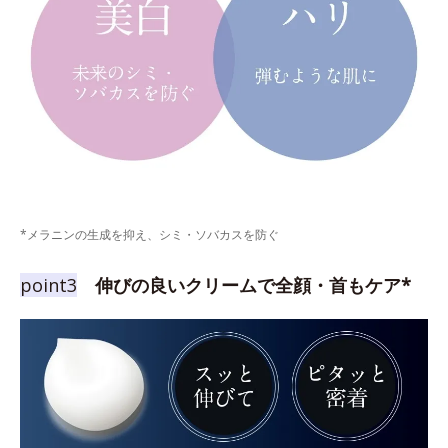
*メラニンの生成を抑え、シミ・ソバカスを防ぐ
point3
伸びの良いクリームで全顔・首もケア*