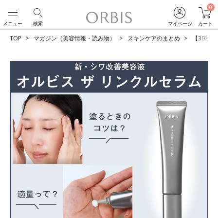
0
メニュー
検索
マイページ
カート
TOP
マガジン（美容情報・読み物）
スキンケアのまとめ
【30秒