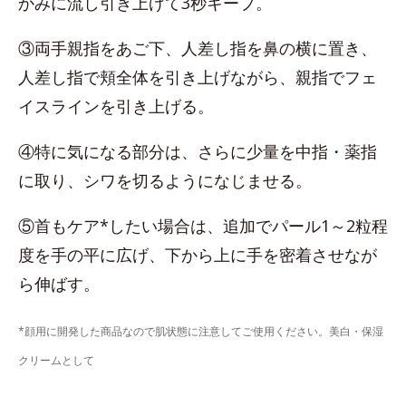
かみに流し引き上げて3秒キープ。
③両手親指をあご下、人差し指を鼻の横に置き、
人差し指で頬全体を引き上げながら、親指でフェ
イスラインを引き上げる。
④特に気になる部分は、さらに少量を中指・薬指
に取り、シワを切るようになじませる。
⑤首もケア*したい場合は、追加でパール1～2粒程
度を手の平に広げ、下から上に手を密着させなが
ら伸ばす。
*顔用に開発した商品なので肌状態に注意してご使用ください。美白・保湿
クリームとして