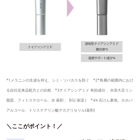
*1メラニンの生成を抑え、シミ・ソバカスを防ぐ *2*角層の範囲内におけ
る自社従来品処方との比較 *3ナイアシンアミド 有効成分 、水添大豆リン
脂質、フィトステロール、水 基剤 、 BG( 保湿 ) *4Ｋ石けん素地、ホホバ
アルコール、トリステアリン酸デカグリセリル(基剤)
＼ここがポイント！／