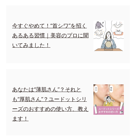
今すぐやめて！“首シワ”を招く
あるある習慣｜美容のプロに聞
いてみました！
あなたは“薄肌さん”？それと
も“厚肌さん”？ユードットシリ
ーズのおすすめの使い方、教え
ます！