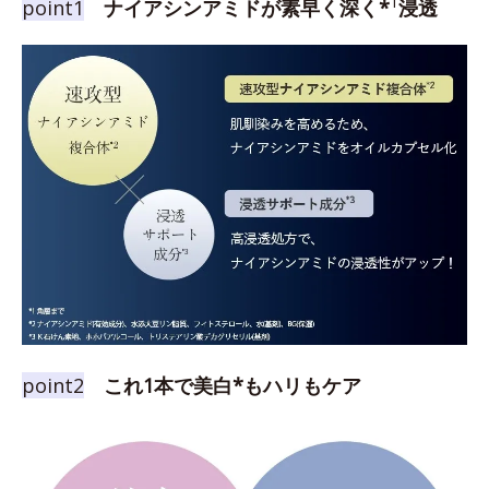
1
point1
ナイアシンアミドが素早く深く*
浸透
point2
これ1本で美白*もハリもケア