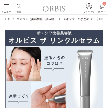
0
メニュー
検索
マイページ
カート
TOP
マガジン（美容情報・読み物）
スキンケアのまとめ
【30秒