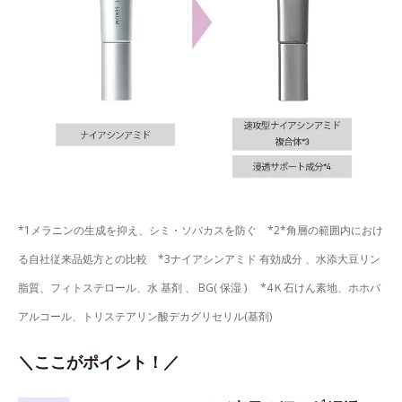
*1メラニンの生成を抑え、シミ・ソバカスを防ぐ *2*角層の範囲内におけ
る自社従来品処方との比較 *3ナイアシンアミド 有効成分 、水添大豆リン
脂質、フィトステロール、水 基剤 、 BG( 保湿 ) *4Ｋ石けん素地、ホホバ
アルコール、トリステアリン酸デカグリセリル(基剤)
＼ここがポイント！／