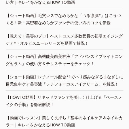
い方｜キレイをかなえるHOW TO動画
【ショート動画】毛穴レスでなめらかな「つる凛肌*」はこうつ
くる！新・高密着なめらかファンデの使い方のコツを伝授
【教えて！美容のプロ】ベストコスメ多数受賞の初期エイジング
ケア*・オルビスユーシリーズを動画で解説！
【ショート動画】高機能美白美容液「アドバンスドブライトニン
グセラム」の使い方＆テクスチャーをチェック！
【ショート動画】レチノール配合*1でハリ感みなぎるまなざしに
目元集中ケア美容液「レチフォーカスアイクリーム」を解説！
【HOWTO動画】リキッドファンデを美しく仕上げる「ベースメ
イクの手順」を徹底解説！
【動画でレッスン】美しく長持ち！基本のネイルケア＆ネイルカ
ラー｜キレイをかなえるHOW TO動画