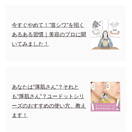
今すぐやめて！“首シワ”を招く
あるある習慣｜美容のプロに聞
いてみました！
あなたは“薄肌さん”？それと
も“厚肌さん”？ユードットシリ
ーズのおすすめの使い方、教え
ます！