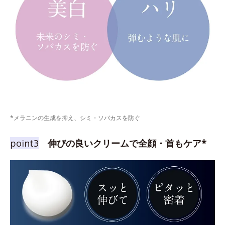
*メラニンの生成を抑え、シミ・ソバカスを防ぐ
point3
伸びの良いクリームで全顔・首もケア*