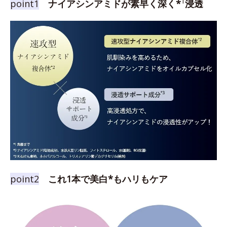
1
point1
ナイアシンアミドが素早く深く*
浸透
point2
これ1本で美白*もハリもケア