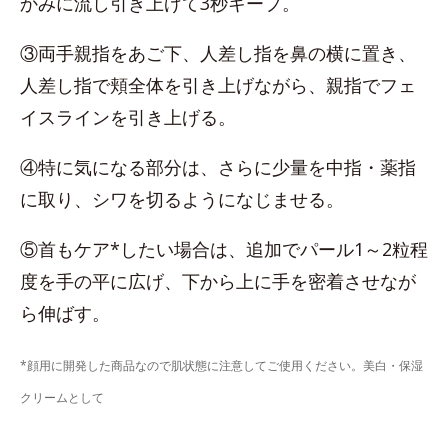
かみに流し引き上げて3秒キープ。
③両手親指をあご下、人差し指を鼻の横に置き、
人差し指で頬全体を引き上げながら、親指でフェ
イスラインを引き上げる。
④特に気になる部分は、さらに少量を中指・薬指
に取り、シワを切るようになじませる。
⑤首もケア*したい場合は、追加でパール1～2粒程
度を手の平に広げ、下から上に手を密着させなが
ら伸ばす。
*顔用に開発した商品なので肌状態に注意してご使用ください。美白・保湿
クリームとして