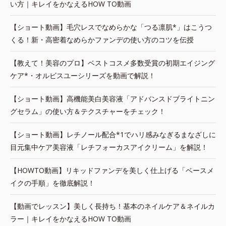
い方｜キレイをかなえるHOW TO動画
【ショート動画】毛穴レスでなめらかな「つる凛肌*」はこうつ
くる！新・高密着なめらかファンデの使い方のコツを伝授
【教えて！美容のプロ】ベストコスメ多数受賞の初期エイジング
ケア*・オルビスユーシリーズを動画で解説！
【ショート動画】高機能美白美容液「アドバンスドブライトニン
グセラム」の使い方＆テクスチャーをチェック！
【ショート動画】レチノール配合*1でハリ感みなぎるまなざしに
目元集中ケア美容液「レチフォーカスアイクリーム」を解説！
【HOWTO動画】リキッドファンデを美しく仕上げる「ベースメ
イクの手順」を徹底解説！
【動画でレッスン】美しく長持ち！基本のネイルケア＆ネイルカ
ラー｜キレイをかなえるHOW TO動画