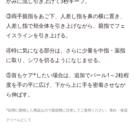
かみに流し引き上げて3秒キープ。
③両手親指をあご下、人差し指を鼻の横に置き、
人差し指で頬全体を引き上げながら、親指でフェ
イスラインを引き上げる。
④特に気になる部分は、さらに少量を中指・薬指
に取り、シワを切るようになじませる。
⑤首もケア*したい場合は、追加でパール1～2粒程
度を手の平に広げ、下から上に手を密着させなが
ら伸ばす。
*顔用に開発した商品なので肌状態に注意してご使用ください。美白・保湿
クリームとして