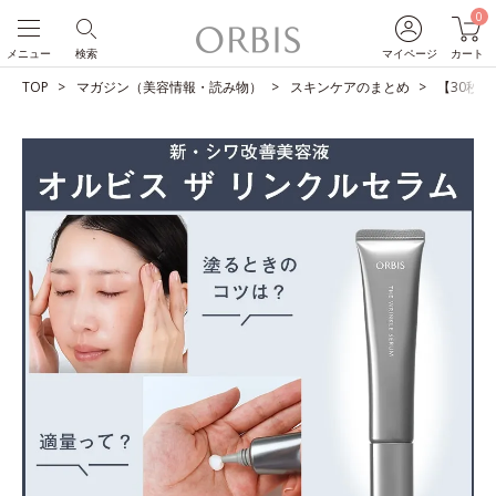
0
メニュー
検索
マイページ
カート
TOP
マガジン（美容情報・読み物）
スキンケアのまとめ
【30秒