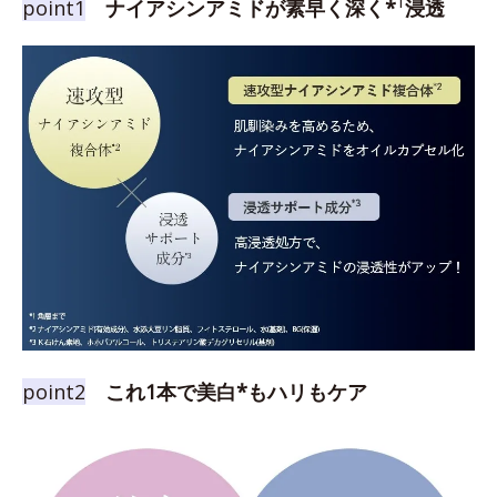
1
point1
ナイアシンアミドが素早く深く*
浸透
point2
これ1本で美白*もハリもケア