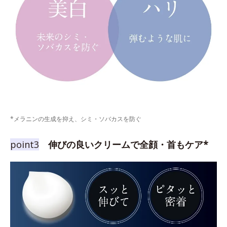
*メラニンの生成を抑え、シミ・ソバカスを防ぐ
point3
伸びの良いクリームで全顔・首もケア*