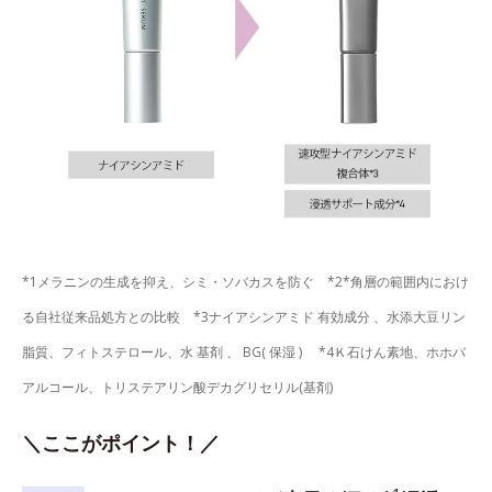
*1メラニンの生成を抑え、シミ・ソバカスを防ぐ *2*角層の範囲内におけ
る自社従来品処方との比較 *3ナイアシンアミド 有効成分 、水添大豆リン
脂質、フィトステロール、水 基剤 、 BG( 保湿 ) *4Ｋ石けん素地、ホホバ
アルコール、トリステアリン酸デカグリセリル(基剤)
＼ここがポイント！／