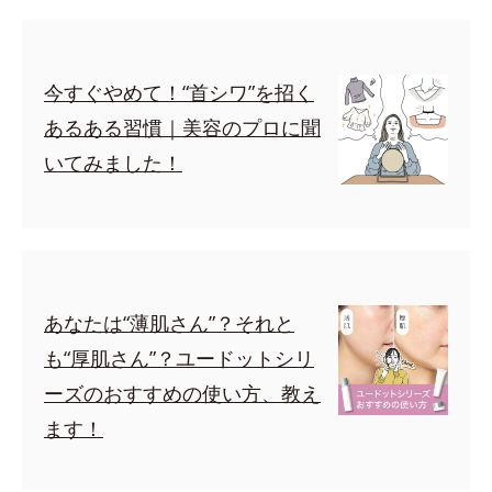
今すぐやめて！“首シワ”を招く
あるある習慣｜美容のプロに聞
いてみました！
あなたは“薄肌さん”？それと
も“厚肌さん”？ユードットシリ
ーズのおすすめの使い方、教え
ます！