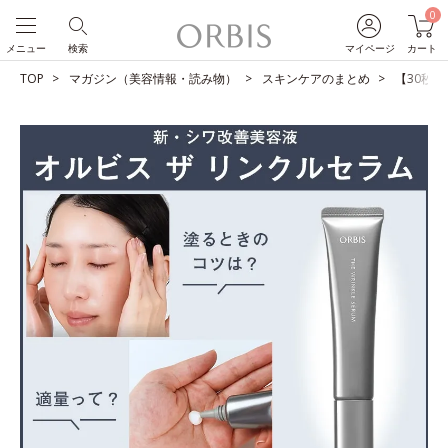
0
メニュー
検索
マイページ
カート
TOP
マガジン（美容情報・読み物）
スキンケアのまとめ
【30秒