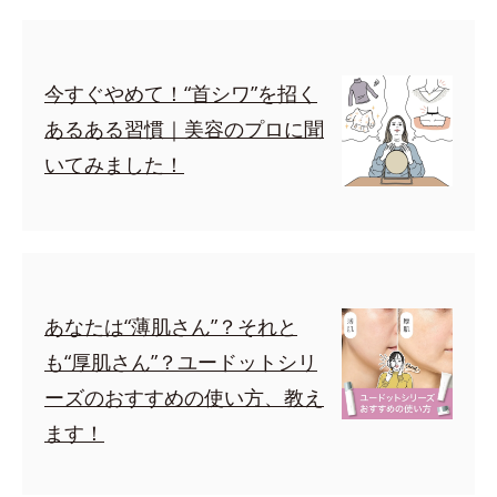
今すぐやめて！“首シワ”を招く
あるある習慣｜美容のプロに聞
いてみました！
あなたは“薄肌さん”？それと
も“厚肌さん”？ユードットシリ
ーズのおすすめの使い方、教え
ます！