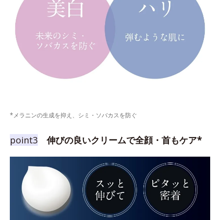
*メラニンの生成を抑え、シミ・ソバカスを防ぐ
point3
伸びの良いクリームで全顔・首もケア*