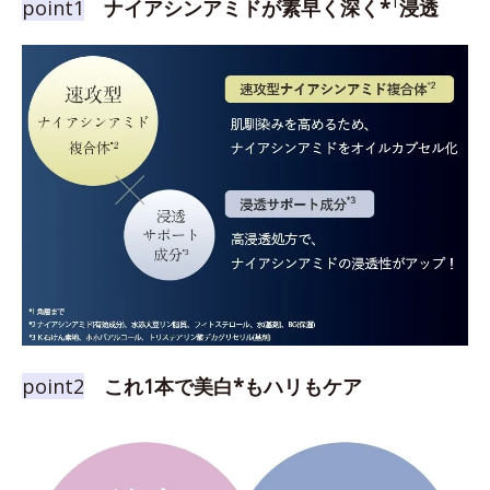
1
point1
ナイアシンアミドが素早く深く*
浸透
point2
これ1本で美白*もハリもケア