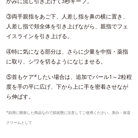
かみに流し引き上げて3秒キープ。
③両手親指をあご下、人差し指を鼻の横に置き、
人差し指で頬全体を引き上げながら、親指でフェ
イスラインを引き上げる。
④特に気になる部分は、さらに少量を中指・薬指
に取り、シワを切るようになじませる。
⑤首もケア*したい場合は、追加でパール1～2粒程
度を手の平に広げ、下から上に手を密着させなが
ら伸ばす。
*顔用に開発した商品なので肌状態に注意してご使用ください。美白・保湿
クリームとして