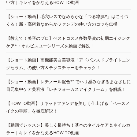
い方｜キレイをかなえるHOW TO動画
【ショート動画】毛穴レスでなめらかな「つる凛肌*」はこうつ
くる！新・高密着なめらかファンデの使い方のコツを伝授
【教えて！美容のプロ】ベストコスメ多数受賞の初期エイジング
ケア*・オルビスユーシリーズを動画で解説！
【ショート動画】高機能美白美容液「アドバンスドブライトニン
グセラム」の使い方＆テクスチャーをチェック！
【ショート動画】レチノール配合*1でハリ感みなぎるまなざしに
目元集中ケア美容液「レチフォーカスアイクリーム」を解説！
【HOWTO動画】リキッドファンデを美しく仕上げる「ベースメ
イクの手順」を徹底解説！
【動画でレッスン】美しく長持ち！基本のネイルケア＆ネイルカ
ラー｜キレイをかなえるHOW TO動画