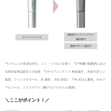
*1メラニンの生成を抑え、シミ・ソバカスを防ぐ *2*角層の範囲内におけ
る自社従来品処方との比較 *3ナイアシンアミド 有効成分 、水添大豆リン
脂質、フィトステロール、水 基剤 、 BG( 保湿 ) *4Ｋ石けん素地、ホホバ
アルコール、トリステアリン酸デカグリセリル(基剤)
＼ここがポイント！／