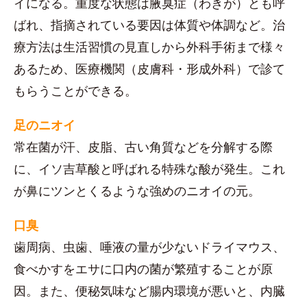
イになる。重度な状態は腋臭症（わきが）とも呼
ばれ、指摘されている要因は体質や体調など。治
療方法は生活習慣の見直しから外科手術まで様々
あるため、医療機関（皮膚科・形成外科）で診て
もらうことができる。
足のニオイ
常在菌が汗、皮脂、古い角質などを分解する際
に、イソ吉草酸と呼ばれる特殊な酸が発生。これ
が鼻にツンとくるような強めのニオイの元。
口臭
歯周病、虫歯、唾液の量が少ないドライマウス、
食べかすをエサに口内の菌が繁殖することが原
因。また、便秘気味など腸内環境が悪いと、内臓