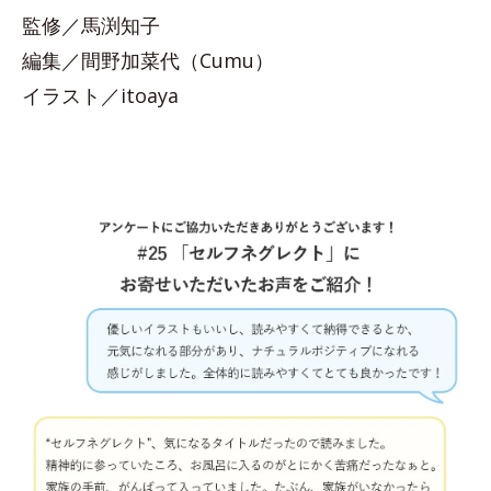
監修／馬渕知子
編集／間野加菜代（Cumu）
イラスト／itoaya