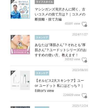
ライフスタイル
マシンガンズ滝沢さんに聞く、古
いコスメの捨て方は？｜コスメの
断捨離・捨て方編
65891 view
2024/11/27
スキンケア
あなたは“薄肌さん”？それとも“厚
肌さん”？ユードットシリーズのお
すすめの使い方、教えます！
36583 view
2023/08/30
スキンケア
【オルビス2大スキンケア】ユー
or ユードット 私にはどっち？｜
Editor’s view
226609 view
2025/12/24