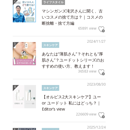
ライフスタイル
マシンガンズ滝沢さんに聞く、古
いコスメの捨て方は？｜コスメの
断捨離・捨て方編
65891 view
2024/11/27
スキンケア
あなたは“薄肌さん”？それとも“厚
肌さん”？ユードットシリーズのお
すすめの使い方、教えます！
36583 view
2023/08/30
スキンケア
【オルビス2大スキンケア】ユー
or ユードット 私にはどっち？｜
Editor’s view
226609 view
2025/12/24