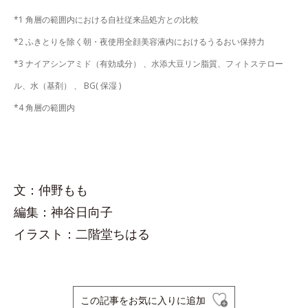
*1 角層の範囲内における自社従来品処方との比較
*2 ふきとりを除く朝・夜使用全顔美容液内におけるうるおい保持力
*3 ナイアシンアミド（有効成分） 、水添大豆リン脂質、フィトステロー
ル、水（基剤） 、 BG( 保湿 )
*4 角層の範囲内
文：仲野もも
編集：神谷日向子
イラスト：二階堂ちはる
この記事をお気に入りに追加