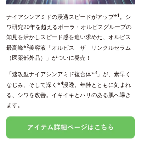
1
ナイアシンアミドの浸透スピードがアップ*
。シ
ワ研究20年を超えるポーラ・オルビスグループの
知見を活かしスピード感を追い求めた、オルビス
2
最高峰*
美容液「オルビス ザ リンクルセラム
（医薬部外品）」がついに発売！
3
「速攻型ナイアシンアミド複合体*
」が、素早く
4
なじみ、そして深く*
浸透。年齢とともに刻まれ
る、シワを改善。イキイキとハリのある肌へ導き
ます。