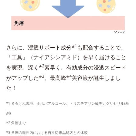
1
さらに、浸透サポート成分*
も配合することで、
「工具」（ナイアシンアミド）を早く届けること
2
を実現。深く*
素早く、有効成分の浸透スピード
3
4
がアップした*
、最高峰*
美容液が誕生しまし
た！
*1 Ｋ石けん素地、ホホバアルコール、トリステアリン酸デカグリセリル(基
剤)
*2 角層まで
*3 角層の範囲内における自社従来品処方との比較