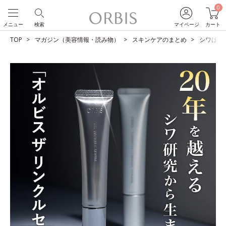
0
メニュー
検索
マイページ
カート
TOP
マガジン（美容情報・読み物）
スキンケアのまとめ
シワは改