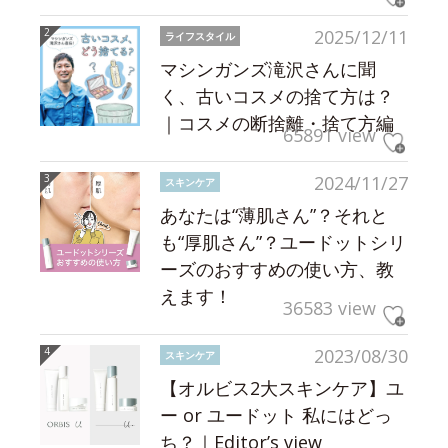
2025/12/11
ライフスタイル
マシンガンズ滝沢さんに聞
く、古いコスメの捨て方は？
｜コスメの断捨離・捨て方編
65891 view
2024/11/27
スキンケア
あなたは“薄肌さん”？それと
も“厚肌さん”？ユードットシリ
ーズのおすすめの使い方、教
えます！
36583 view
2023/08/30
スキンケア
【オルビス2大スキンケア】ユ
ー or ユードット 私にはどっ
ち？｜Editor’s view