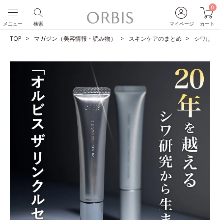
0
メニュー
検索
マイページ
カート
TOP
マガジン（美容情報・読み物）
スキンケアのまとめ
シワは改