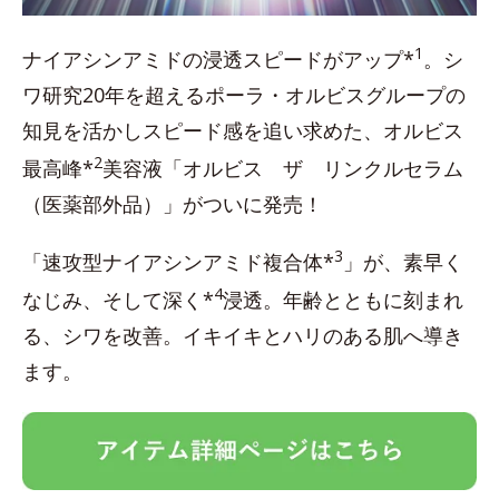
1
ナイアシンアミドの浸透スピードがアップ*
。シ
ワ研究20年を超えるポーラ・オルビスグループの
知見を活かしスピード感を追い求めた、オルビス
2
最高峰*
美容液「オルビス ザ リンクルセラム
（医薬部外品）」がついに発売！
3
「速攻型ナイアシンアミド複合体*
」が、素早く
4
なじみ、そして深く*
浸透。年齢とともに刻まれ
る、シワを改善。イキイキとハリのある肌へ導き
ます。