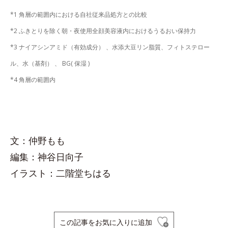
*1 角層の範囲内における自社従来品処方との比較
*2 ふきとりを除く朝・夜使用全顔美容液内におけるうるおい保持力
*3 ナイアシンアミド（有効成分） 、水添大豆リン脂質、フィトステロー
ル、水（基剤） 、 BG( 保湿 )
*4 角層の範囲内
文：仲野もも
編集：神谷日向子
イラスト：二階堂ちはる
この記事をお気に入りに追加