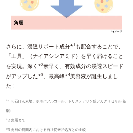
1
さらに、浸透サポート成分*
も配合することで、
「工具」（ナイアシンアミド）を早く届けること
2
を実現。深く*
素早く、有効成分の浸透スピード
3
4
がアップした*
、最高峰*
美容液が誕生しまし
た！
*1 Ｋ石けん素地、ホホバアルコール、トリステアリン酸デカグリセリル(基
剤)
*2 角層まで
*3 角層の範囲内における自社従来品処方との比較