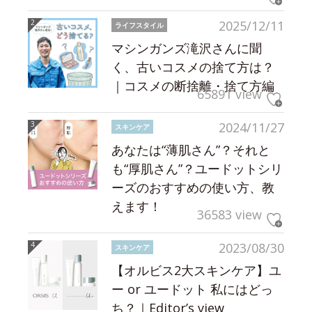
2025/12/11
ライフスタイル
マシンガンズ滝沢さんに聞
く、古いコスメの捨て方は？
｜コスメの断捨離・捨て方編
65891 view
2024/11/27
スキンケア
あなたは“薄肌さん”？それと
も“厚肌さん”？ユードットシリ
ーズのおすすめの使い方、教
えます！
36583 view
2023/08/30
スキンケア
【オルビス2大スキンケア】ユ
ー or ユードット 私にはどっ
ち？｜Editor’s view