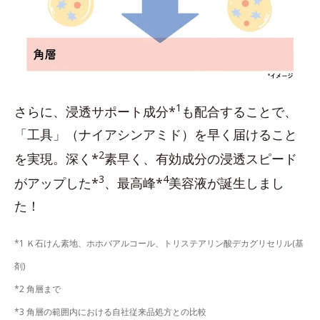
1
さらに、浸透サポート成分*
も配合することで、
「工具」（ナイアシンアミド）を早く届けること
2
を実現。深く*
素早く、有効成分の浸透スピード
3
4
がアップした*
、最高峰*
美容液が誕生しまし
た！
*1 Ｋ石けん素地、ホホバアルコール、トリステアリン酸デカグリセリル(基
剤)
*2 角層まで
*3 角層の範囲内における自社従来品処方との比較