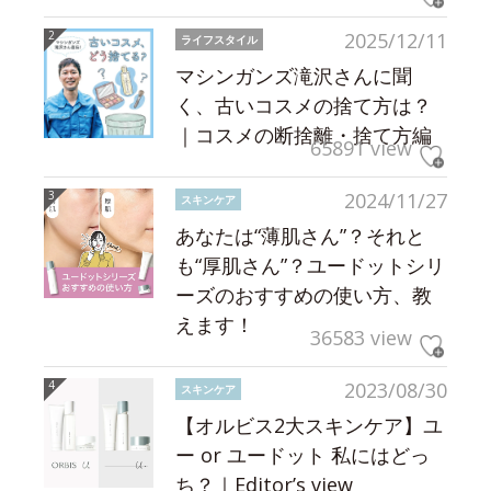
2025/12/11
ライフスタイル
マシンガンズ滝沢さんに聞
く、古いコスメの捨て方は？
｜コスメの断捨離・捨て方編
65891 view
2024/11/27
スキンケア
あなたは“薄肌さん”？それと
も“厚肌さん”？ユードットシリ
ーズのおすすめの使い方、教
えます！
36583 view
2023/08/30
スキンケア
【オルビス2大スキンケア】ユ
ー or ユードット 私にはどっ
ち？｜Editor’s view