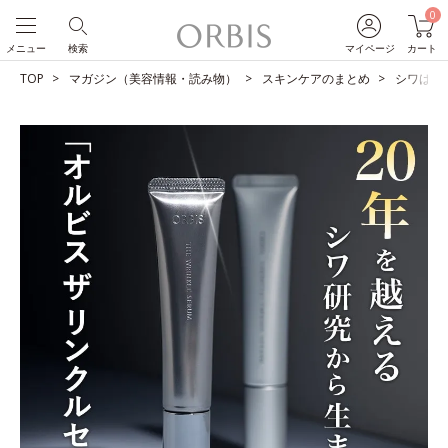
0
メニュー
検索
マイページ
カート
TOP
マガジン（美容情報・読み物）
スキンケアのまとめ
シワは改