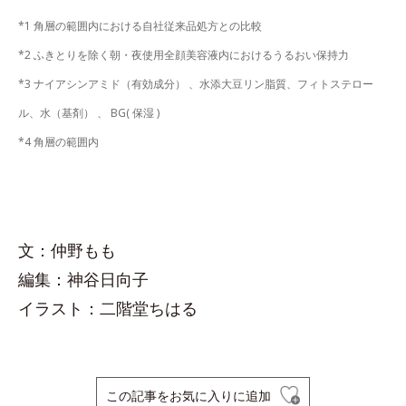
*1 角層の範囲内における自社従来品処方との比較
*2 ふきとりを除く朝・夜使用全顔美容液内におけるうるおい保持力
*3 ナイアシンアミド（有効成分） 、水添大豆リン脂質、フィトステロー
ル、水（基剤） 、 BG( 保湿 )
*4 角層の範囲内
文：仲野もも
編集：神谷日向子
イラスト：二階堂ちはる
この記事をお気に入りに追加