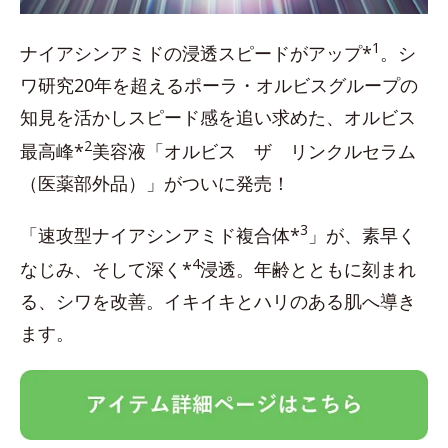
1
ナイアシンアミドの浸透スピードがアップ*
。シ
ワ研究20年を超えるポーラ・オルビスグループの
知見を活かしスピード感を追い求めた、オルビス
2
最高峰*
美容液「オルビス ザ リンクルセラム
（医薬部外品）」がついに発売！
3
「速攻型ナイアシンアミド複合体*
」が、素早く
4
なじみ、そして深く*
浸透。年齢とともに刻まれ
る、シワを改善。イキイキとハリのある肌へ導き
ます。