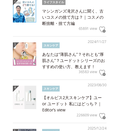
ライフスタイル
マシンガンズ滝沢さんに聞く、古
いコスメの捨て方は？｜コスメの
断捨離・捨て方編
65891 view
2024/11/27
スキンケア
あなたは“薄肌さん”？それとも“厚
肌さん”？ユードットシリーズのお
すすめの使い方、教えます！
36583 view
2023/08/30
スキンケア
【オルビス2大スキンケア】ユー
or ユードット 私にはどっち？｜
Editor’s view
226609 view
2025/12/24