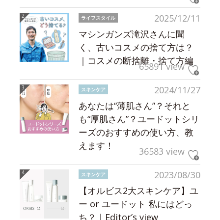
2025/12/11
ライフスタイル
マシンガンズ滝沢さんに聞
く、古いコスメの捨て方は？
｜コスメの断捨離・捨て方編
65891 view
2024/11/27
スキンケア
あなたは“薄肌さん”？それと
も“厚肌さん”？ユードットシリ
ーズのおすすめの使い方、教
えます！
36583 view
2023/08/30
スキンケア
【オルビス2大スキンケア】ユ
ー or ユードット 私にはどっ
ち？｜Editor’s view