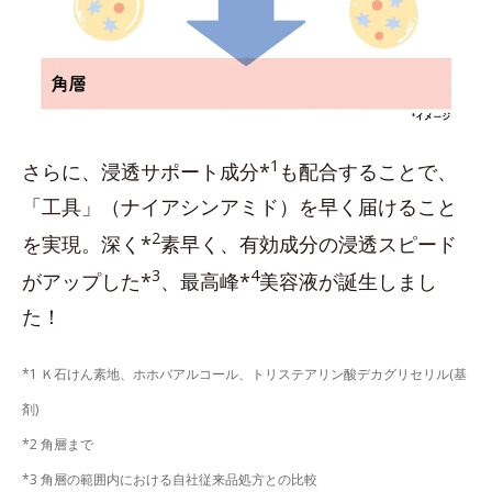
1
さらに、浸透サポート成分*
も配合することで、
「工具」（ナイアシンアミド）を早く届けること
2
を実現。深く*
素早く、有効成分の浸透スピード
3
4
がアップした*
、最高峰*
美容液が誕生しまし
た！
*1 Ｋ石けん素地、ホホバアルコール、トリステアリン酸デカグリセリル(基
剤)
*2 角層まで
*3 角層の範囲内における自社従来品処方との比較