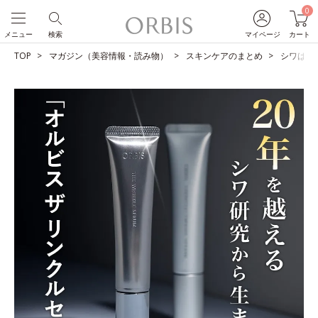
0
メニュー
検索
マイページ
カート
TOP
マガジン（美容情報・読み物）
スキンケアのまとめ
シワは改