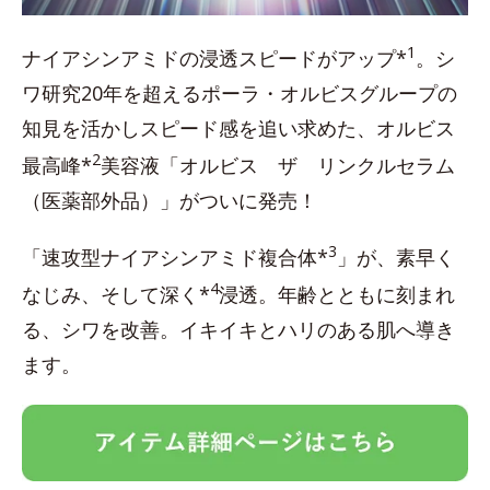
1
ナイアシンアミドの浸透スピードがアップ*
。シ
ワ研究20年を超えるポーラ・オルビスグループの
知見を活かしスピード感を追い求めた、オルビス
2
最高峰*
美容液「オルビス ザ リンクルセラム
（医薬部外品）」がついに発売！
3
「速攻型ナイアシンアミド複合体*
」が、素早く
4
なじみ、そして深く*
浸透。年齢とともに刻まれ
る、シワを改善。イキイキとハリのある肌へ導き
ます。