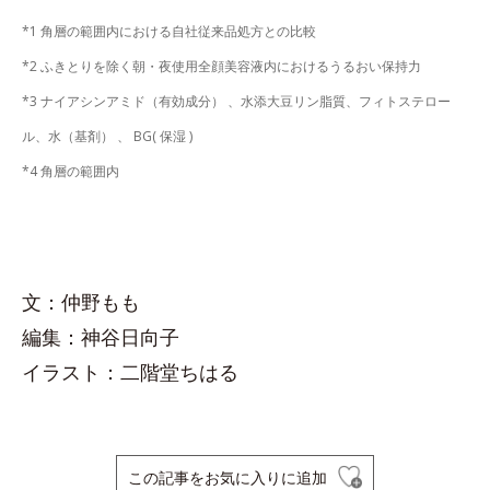
*1 角層の範囲内における自社従来品処方との比較
*2 ふきとりを除く朝・夜使用全顔美容液内におけるうるおい保持力
*3 ナイアシンアミド（有効成分） 、水添大豆リン脂質、フィトステロー
ル、水（基剤） 、 BG( 保湿 )
*4 角層の範囲内
文：仲野もも
編集：神谷日向子
イラスト：二階堂ちはる
この記事をお気に入りに追加