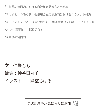
*1 角層の範囲内における自社従来品処方との比較
*2 ふきとりを除く朝・夜使用全顔美容液内におけるうるおい保持力
*3 ナイアシンアミド（有効成分） 、水添大豆リン脂質、フィトステロー
ル、水（基剤） 、 BG( 保湿 )
*4 角層の範囲内
文：仲野もも
編集：神谷日向子
イラスト：二階堂ちはる
この記事をお気に入りに追加