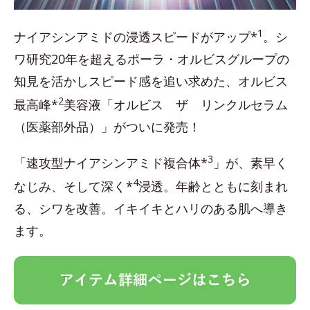
1
ナイアシンアミドの浸透スピードがアップ*
。シ
ワ研究20年を超えるポーラ・オルビスグループの
知見を活かしスピード感を追い求めた、オルビス
2
最高峰*
美容液「オルビス ザ リンクルセラム
（医薬部外品）」がついに発売！
3
「速攻型ナイアシンアミド複合体*
」が、素早く
4
なじみ、そして深く*
浸透。年齢とともに刻まれ
る、シワを改善。イキイキとハリのある肌へ導き
ます。