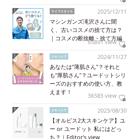
2025/12/11
ライフスタイル
マシンガンズ滝沢さんに聞
く、古いコスメの捨て方は？
｜コスメの断捨離・捨て方編
65891 view
2024/11/27
スキンケア
あなたは“薄肌さん”？それと
も“厚肌さん”？ユードットシリ
ーズのおすすめの使い方、教
えます！
36583 view
2023/08/30
スキンケア
【オルビス2大スキンケア】ユ
ー or ユードット 私にはどっ
ち？｜Editor’s view