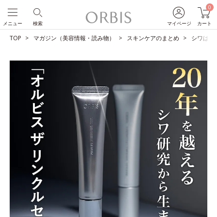
0
メニュー
検索
マイページ
カート
TOP
マガジン（美容情報・読み物）
スキンケアのまとめ
シワは改