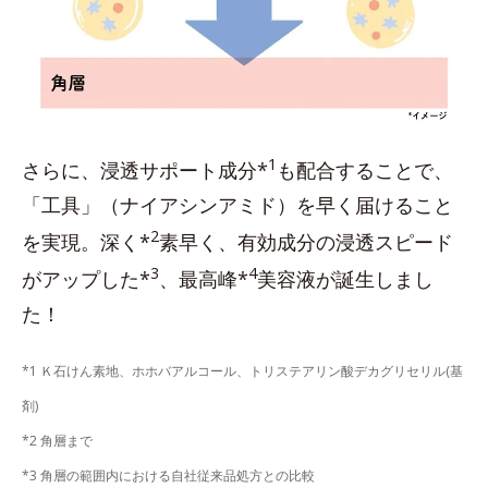
1
さらに、浸透サポート成分*
も配合することで、
「工具」（ナイアシンアミド）を早く届けること
2
を実現。深く*
素早く、有効成分の浸透スピード
3
4
がアップした*
、最高峰*
美容液が誕生しまし
た！
*1 Ｋ石けん素地、ホホバアルコール、トリステアリン酸デカグリセリル(基
剤)
*2 角層まで
*3 角層の範囲内における自社従来品処方との比較