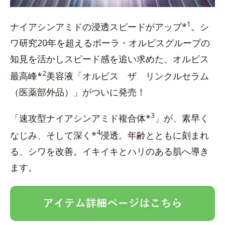
1
ナイアシンアミドの浸透スピードがアップ*
。シ
ワ研究20年を超えるポーラ・オルビスグループの
知見を活かしスピード感を追い求めた、オルビス
2
最高峰*
美容液「オルビス ザ リンクルセラム
（医薬部外品）」がついに発売！
3
「速攻型ナイアシンアミド複合体*
」が、素早く
4
なじみ、そして深く*
浸透。年齢とともに刻まれ
る、シワを改善。イキイキとハリのある肌へ導き
ます。