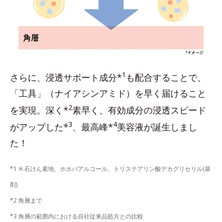
1
さらに、浸透サポート成分*
も配合することで、
「工具」（ナイアシンアミド）を早く届けること
2
を実現。深く*
素早く、有効成分の浸透スピード
3
4
がアップした*
、最高峰*
美容液が誕生しまし
た！
*1 Ｋ石けん素地、ホホバアルコール、トリステアリン酸デカグリセリル(基
剤)
*2 角層まで
*3 角層の範囲内における自社従来品処方との比較