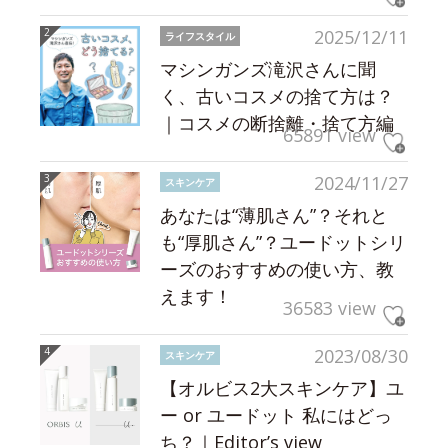
2025/12/11
ライフスタイル
マシンガンズ滝沢さんに聞
く、古いコスメの捨て方は？
｜コスメの断捨離・捨て方編
65891 view
2024/11/27
スキンケア
あなたは“薄肌さん”？それと
も“厚肌さん”？ユードットシリ
ーズのおすすめの使い方、教
えます！
36583 view
2023/08/30
スキンケア
【オルビス2大スキンケア】ユ
ー or ユードット 私にはどっ
ち？｜Editor’s view