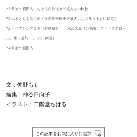
*1 角層の範囲内における自社従来品処方との比較
*2 ふきとりを除く朝・夜使用全顔美容液内におけるうるおい保持力
*3 ナイアシンアミド（有効成分） 、水添大豆リン脂質、フィトステロー
ル、水（基剤） 、 BG( 保湿 )
*4 角層の範囲内
文：仲野もも
編集：神谷日向子
イラスト：二階堂ちはる
この記事をお気に入りに追加