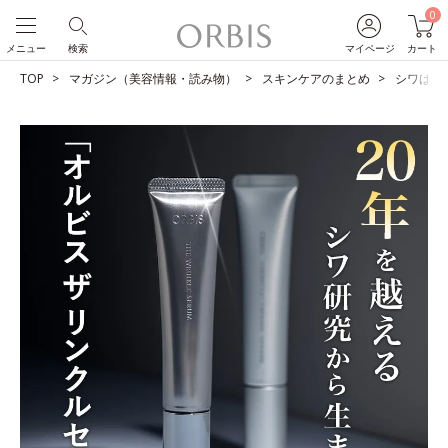
0
メニュー
検索
マイページ
カート
TOP
マガジン（美容情報・読み物）
スキンケアのまとめ
シワは改