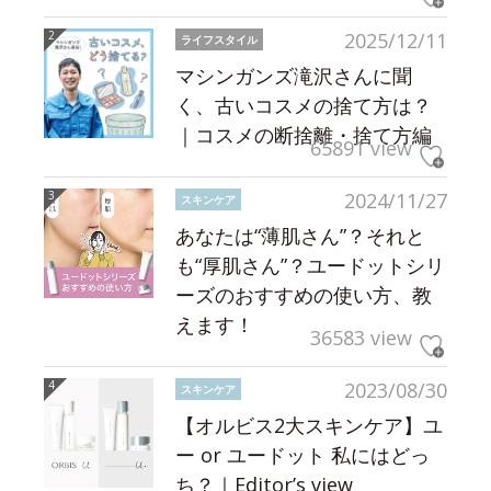
2025/12/11
ライフスタイル
マシンガンズ滝沢さんに聞
く、古いコスメの捨て方は？
｜コスメの断捨離・捨て方編
65891 view
2024/11/27
スキンケア
あなたは“薄肌さん”？それと
も“厚肌さん”？ユードットシリ
ーズのおすすめの使い方、教
えます！
36583 view
2023/08/30
スキンケア
【オルビス2大スキンケア】ユ
ー or ユードット 私にはどっ
ち？｜Editor’s view