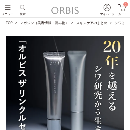
0
メニュー
検索
マイページ
カート
TOP
マガジン（美容情報・読み物）
スキンケアのまとめ
シワは改