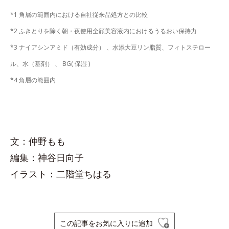
*1 角層の範囲内における自社従来品処方との比較
*2 ふきとりを除く朝・夜使用全顔美容液内におけるうるおい保持力
*3 ナイアシンアミド（有効成分） 、水添大豆リン脂質、フィトステロー
ル、水（基剤） 、 BG( 保湿 )
*4 角層の範囲内
文：仲野もも
編集：神谷日向子
イラスト：二階堂ちはる
この記事をお気に入りに追加