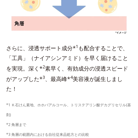
1
さらに、浸透サポート成分*
も配合することで、
「工具」（ナイアシンアミド）を早く届けること
2
を実現。深く*
素早く、有効成分の浸透スピード
3
4
がアップした*
、最高峰*
美容液が誕生しまし
た！
*1 Ｋ石けん素地、ホホバアルコール、トリステアリン酸デカグリセリル(基
剤)
*2 角層まで
*3 角層の範囲内における自社従来品処方との比較