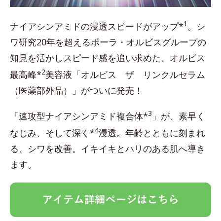
1
ナイアシンアミドの浸透スピードがアップ*
。シ
ワ研究20年を超えるポーラ・オルビスグループの
知見を活かしスピード感を追い求めた、オルビス
2
最高峰*
美容液「オルビス ザ リンクルセラム
（医薬部外品）」がついに発売！
3
「速攻型ナイアシンアミド複合体*
」が、素早く
4
なじみ、そして深く*
浸透。年齢とともに刻まれ
る、シワを改善。イキイキとハリのある肌へ導き
ます。