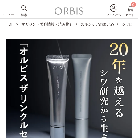
0
メニュー
検索
マイページ
カート
TOP
マガジン（美容情報・読み物）
スキンケアのまとめ
シワは改