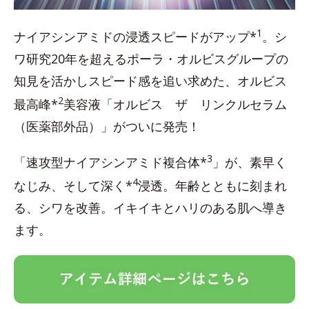
1
ナイアシンアミドの浸透スピードがアップ*
。シ
ワ研究20年を超えるポーラ・オルビスグループの
知見を活かしスピード感を追い求めた、オルビス
2
最高峰*
美容液「オルビス ザ リンクルセラム
（医薬部外品）」がついに発売！
3
「速攻型ナイアシンアミド複合体*
」が、素早く
4
なじみ、そして深く*
浸透。年齢とともに刻まれ
る、シワを改善。イキイキとハリのある肌へ導き
ます。