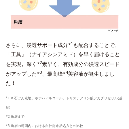
1
さらに、浸透サポート成分*
も配合することで、
「工具」（ナイアシンアミド）を早く届けること
2
を実現。深く*
素早く、有効成分の浸透スピード
3
4
がアップした*
、最高峰*
美容液が誕生しまし
た！
*1 Ｋ石けん素地、ホホバアルコール、トリステアリン酸デカグリセリル(基
剤)
*2 角層まで
*3 角層の範囲内における自社従来品処方との比較