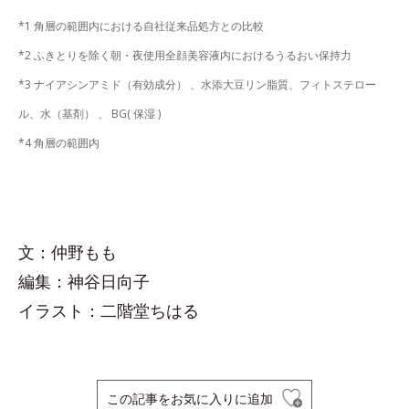
*1 角層の範囲内における自社従来品処方との比較
*2 ふきとりを除く朝・夜使用全顔美容液内におけるうるおい保持力
*3 ナイアシンアミド（有効成分） 、水添大豆リン脂質、フィトステロー
ル、水（基剤） 、 BG( 保湿 )
*4 角層の範囲内
文：仲野もも
編集：神谷日向子
イラスト：二階堂ちはる
この記事をお気に入りに追加