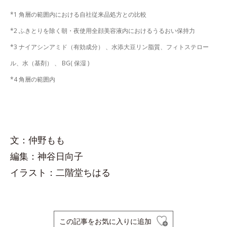
*1 角層の範囲内における自社従来品処方との比較
*2 ふきとりを除く朝・夜使用全顔美容液内におけるうるおい保持力
*3 ナイアシンアミド（有効成分） 、水添大豆リン脂質、フィトステロー
ル、水（基剤） 、 BG( 保湿 )
*4 角層の範囲内
文：仲野もも
編集：神谷日向子
イラスト：二階堂ちはる
この記事をお気に入りに追加