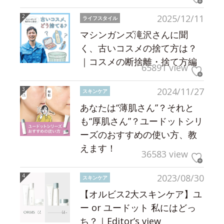
2025/12/11
ライフスタイル
マシンガンズ滝沢さんに聞
く、古いコスメの捨て方は？
｜コスメの断捨離・捨て方編
65891 view
2024/11/27
スキンケア
あなたは“薄肌さん”？それと
も“厚肌さん”？ユードットシリ
ーズのおすすめの使い方、教
えます！
36583 view
2023/08/30
スキンケア
【オルビス2大スキンケア】ユ
ー or ユードット 私にはどっ
ち？｜Editor’s view