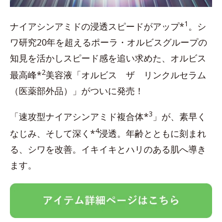
1
ナイアシンアミドの浸透スピードがアップ*
。シ
ワ研究20年を超えるポーラ・オルビスグループの
知見を活かしスピード感を追い求めた、オルビス
2
最高峰*
美容液「オルビス ザ リンクルセラム
（医薬部外品）」がついに発売！
3
「速攻型ナイアシンアミド複合体*
」が、素早く
4
なじみ、そして深く*
浸透。年齢とともに刻まれ
る、シワを改善。イキイキとハリのある肌へ導き
ます。