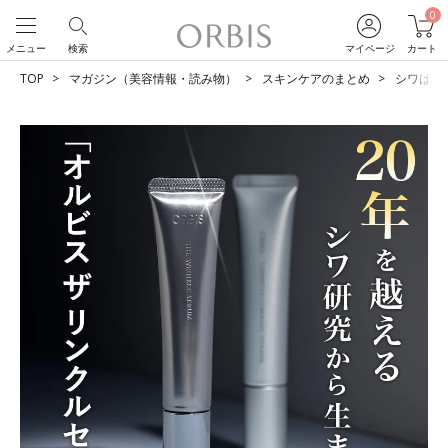
0
メニュー
検索
マイページ
カート
TOP
マガジン（美容情報・読み物）
スキンケアのまとめ
シワは改