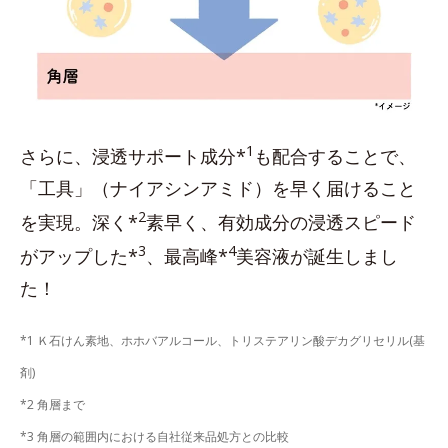
1
さらに、浸透サポート成分*
も配合することで、
「工具」（ナイアシンアミド）を早く届けること
2
を実現。深く*
素早く、有効成分の浸透スピード
3
4
がアップした*
、最高峰*
美容液が誕生しまし
た！
*1 Ｋ石けん素地、ホホバアルコール、トリステアリン酸デカグリセリル(基
剤)
*2 角層まで
*3 角層の範囲内における自社従来品処方との比較