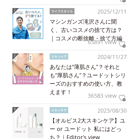
2025/12/11
ライフスタイル
マシンガンズ滝沢さんに聞
く、古いコスメの捨て方は？
｜コスメの断捨離・捨て方編
65891 view
2024/11/27
スキンケア
あなたは“薄肌さん”？それと
も“厚肌さん”？ユードットシリ
ーズのおすすめの使い方、教
えます！
36583 view
2023/08/30
スキンケア
【オルビス2大スキンケア】ユ
ー or ユードット 私にはどっ
ち？｜Editor’s view