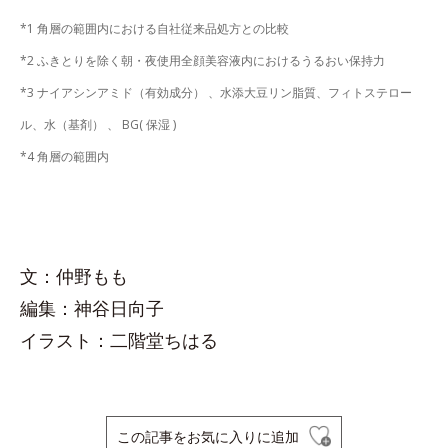
*1 角層の範囲内における自社従来品処方との比較
*2 ふきとりを除く朝・夜使用全顔美容液内におけるうるおい保持力
*3 ナイアシンアミド（有効成分） 、水添大豆リン脂質、フィトステロー
ル、水（基剤） 、 BG( 保湿 )
*4 角層の範囲内
文：仲野もも
編集：神谷日向子
イラスト：二階堂ちはる
この記事をお気に入りに追加