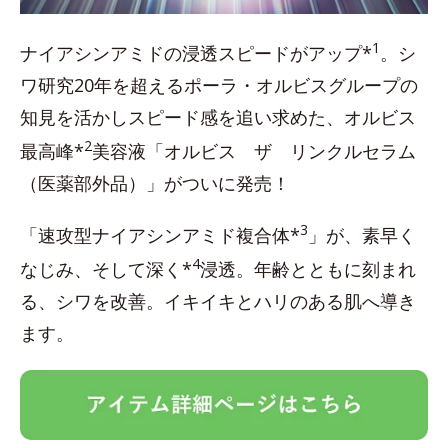
1
ナイアシンアミドの浸透スピードがアップ*
。シ
ワ研究20年を超えるポーラ・オルビスグループの
知見を活かしスピード感を追い求めた、オルビス
2
最高峰*
美容液「オルビス ザ リンクルセラム
（医薬部外品）」がついに発売！
3
「速攻型ナイアシンアミド複合体*
」が、素早く
4
なじみ、そして深く*
浸透。年齢とともに刻まれ
る、シワを改善。イキイキとハリのある肌へ導き
ます。