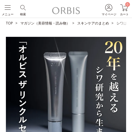
0
メニュー
検索
マイページ
カート
TOP
マガジン（美容情報・読み物）
スキンケアのまとめ
シワは改