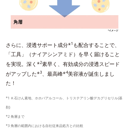
1
さらに、浸透サポート成分*
も配合することで、
「工具」（ナイアシンアミド）を早く届けること
2
を実現。深く*
素早く、有効成分の浸透スピード
3
4
がアップした*
、最高峰*
美容液が誕生しまし
た！
*1 Ｋ石けん素地、ホホバアルコール、トリステアリン酸デカグリセリル(基
剤)
*2 角層まで
*3 角層の範囲内における自社従来品処方との比較