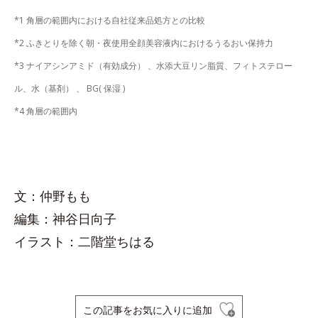
*1 角層の範囲内における自社従来品処方との比較
*2 ふきとりを除く朝・夜使用全顔美容液内におけるうるおい保持力
*3 ナイアシンアミド（有効成分） 、水添大豆リン脂質、フィトステロー
ル、水（基剤） 、 BG( 保湿 )
*4 角層の範囲内
文：仲野もも
編集：神谷日向子
イラスト：二階堂ちはる
この記事をお気に入りに追加