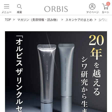
0
メニュー
検索
マイページ
カート
TOP
マガジン（美容情報・読み物）
スキンケアのまとめ
シワは改