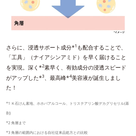
1
さらに、浸透サポート成分*
も配合することで、
「工具」（ナイアシンアミド）を早く届けること
2
を実現。深く*
素早く、有効成分の浸透スピード
3
4
がアップした*
、最高峰*
美容液が誕生しまし
た！
*1 Ｋ石けん素地、ホホバアルコール、トリステアリン酸デカグリセリル(基
剤)
*2 角層まで
*3 角層の範囲内における自社従来品処方との比較