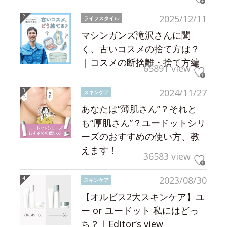
2025/12/11
ライフスタイル
マシンガンズ滝沢さんに聞
く、古いコスメの捨て方は？
｜コスメの断捨離・捨て方編
65891 view
2024/11/27
スキンケア
あなたは“薄肌さん”？それと
も“厚肌さん”？ユードットシリ
ーズのおすすめの使い方、教
えます！
36583 view
2023/08/30
スキンケア
【オルビス2大スキンケア】ユ
ー or ユードット 私にはどっ
ち？｜Editor’s view