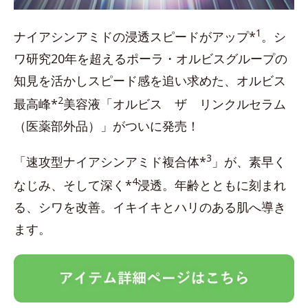
1
ナイアシンアミドの浸透スピードがアップ*
。シ
ワ研究20年を超えるポーラ・オルビスグループの
知見を活かしスピード感を追い求めた、オルビス
2
最高峰*
美容液「オルビス ザ リンクルセラム
（医薬部外品）」がついに発売！
3
「速攻型ナイアシンアミド複合体*
」が、素早く
4
なじみ、そして深く*
浸透。年齢とともに刻まれ
る、シワを改善。イキイキとハリのある肌へ導き
ます。