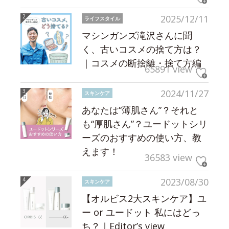
2025/12/11
ライフスタイル
マシンガンズ滝沢さんに聞
く、古いコスメの捨て方は？
｜コスメの断捨離・捨て方編
65891 view
2024/11/27
スキンケア
あなたは“薄肌さん”？それと
も“厚肌さん”？ユードットシリ
ーズのおすすめの使い方、教
えます！
36583 view
2023/08/30
スキンケア
【オルビス2大スキンケア】ユ
ー or ユードット 私にはどっ
ち？｜Editor’s view