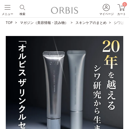
0
メニュー
検索
マイページ
カート
TOP
マガジン（美容情報・読み物）
スキンケアのまとめ
シワは改