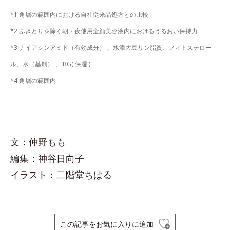
*1 角層の範囲内における自社従来品処方との比較
*2 ふきとりを除く朝・夜使用全顔美容液内におけるうるおい保持力
*3 ナイアシンアミド（有効成分） 、水添大豆リン脂質、フィトステロー
ル、水（基剤） 、 BG( 保湿 )
*4 角層の範囲内
文：仲野もも
編集：神谷日向子
イラスト：二階堂ちはる
この記事をお気に入りに追加