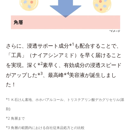
1
さらに、浸透サポート成分*
も配合することで、
「工具」（ナイアシンアミド）を早く届けること
2
を実現。深く*
素早く、有効成分の浸透スピード
3
4
がアップした*
、最高峰*
美容液が誕生しまし
た！
*1 Ｋ石けん素地、ホホバアルコール、トリステアリン酸デカグリセリル(基
剤)
*2 角層まで
*3 角層の範囲内における自社従来品処方との比較