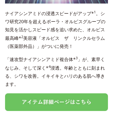
1
ナイアシンアミドの浸透スピードがアップ*
。シ
ワ研究20年を超えるポーラ・オルビスグループの
知見を活かしスピード感を追い求めた、オルビス
2
最高峰*
美容液「オルビス ザ リンクルセラム
（医薬部外品）」がついに発売！
3
「速攻型ナイアシンアミド複合体*
」が、素早く
4
なじみ、そして深く*
浸透。年齢とともに刻まれ
る、シワを改善。イキイキとハリのある肌へ導き
ます。