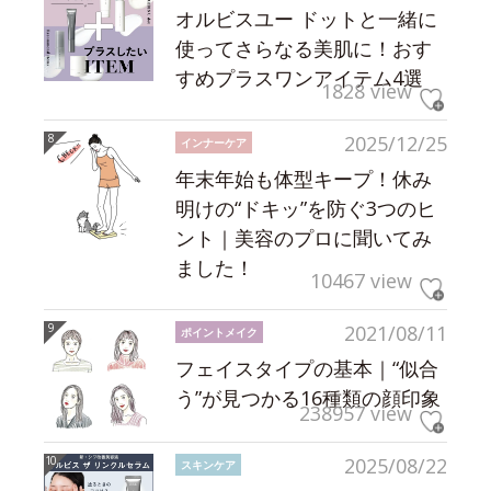
オルビスユー ドットと一緒に
使ってさらなる美肌に！おす
すめプラスワンアイテム4選
1828 view
2025/12/25
インナーケア
年末年始も体型キープ！休み
明けの“ドキッ”を防ぐ3つのヒ
ント｜美容のプロに聞いてみ
ました！
10467 view
2021/08/11
ポイントメイク
フェイスタイプの基本｜“似合
う”が見つかる16種類の顔印象
238957 view
2025/08/22
スキンケア