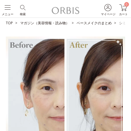
0
メニュー
検索
マイページ
カート
TOP
マガジン（美容情報・読み物）
ベースメイクのまとめ
シミを