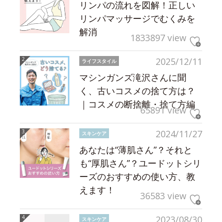
リンパの流れを図解！正しい
リンパマッサージでむくみを
解消
1833897 view
2025/12/11
ライフスタイル
マシンガンズ滝沢さんに聞
く、古いコスメの捨て方は？
｜コスメの断捨離・捨て方編
65891 view
2024/11/27
スキンケア
あなたは“薄肌さん”？それと
も“厚肌さん”？ユードットシリ
ーズのおすすめの使い方、教
えます！
36583 view
2023/08/30
スキンケア