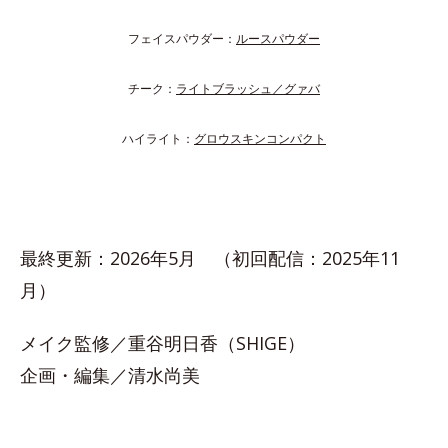
フェイスパウダー：
ルースパウダー
チーク：
ライトブラッシュ／グァバ
ハイライト：
グロウスキンコンパクト
最終更新：2026年5月 （初回配信：2025年11
月）
メイク監修／重谷明日香（SHIGE）
企画・編集／清水尚美