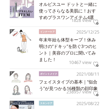
オルビスユー ドットと一緒に
使ってさらなる美肌に！おす
すめプラスワンアイテム4選
1828 view
2025/12/25
インナーケア
年末年始も体型キープ！休み
明けの“ドキッ”を防ぐ3つのヒ
ント｜美容のプロに聞いてみ
ました！
10467 view
2021/08/11
ポイントメイク
フェイスタイプの基本｜“似合
う”が見つかる16種類の顔印象
238957 view
2025/08/22
スキンケア