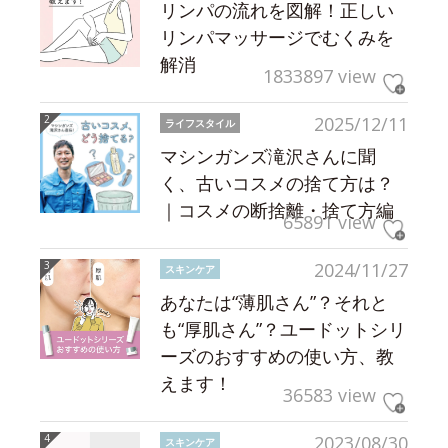
リンパの流れを図解！正しい
リンパマッサージでむくみを
解消
1833897 view
2025/12/11
ライフスタイル
マシンガンズ滝沢さんに聞
く、古いコスメの捨て方は？
｜コスメの断捨離・捨て方編
65891 view
2024/11/27
スキンケア
あなたは“薄肌さん”？それと
も“厚肌さん”？ユードットシリ
ーズのおすすめの使い方、教
えます！
36583 view
2023/08/30
スキンケア