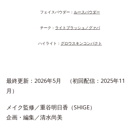
フェイスパウダー：
ルースパウダー
チーク：
ライトブラッシュ／グァバ
ハイライト：
グロウスキンコンパクト
最終更新：2026年5月 （初回配信：2025年11
月）
メイク監修／重谷明日香（SHIGE）
企画・編集／清水尚美