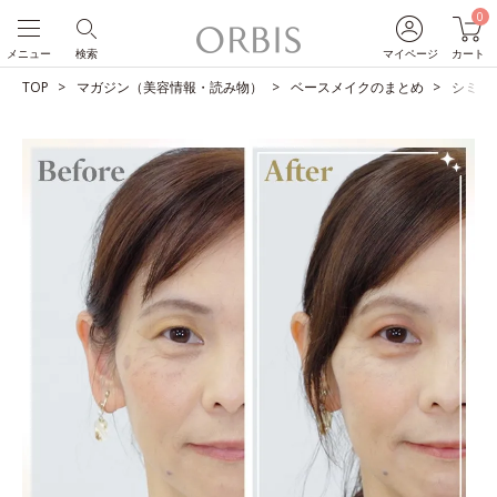
0
メニュー
検索
マイページ
カート
TOP
マガジン（美容情報・読み物）
ベースメイクのまとめ
シミを