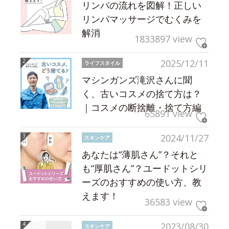
リンパの流れを図解！正しい
リンパマッサージでむくみを
解消
1833897 view
2025/12/11
ライフスタイル
マシンガンズ滝沢さんに聞
く、古いコスメの捨て方は？
｜コスメの断捨離・捨て方編
65891 view
2024/11/27
スキンケア
あなたは“薄肌さん”？それと
も“厚肌さん”？ユードットシリ
ーズのおすすめの使い方、教
えます！
36583 view
2023/08/30
スキンケア