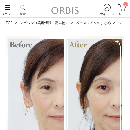
0
メニュー
検索
マイページ
カート
TOP
マガジン（美容情報・読み物）
ベースメイクのまとめ
シミを