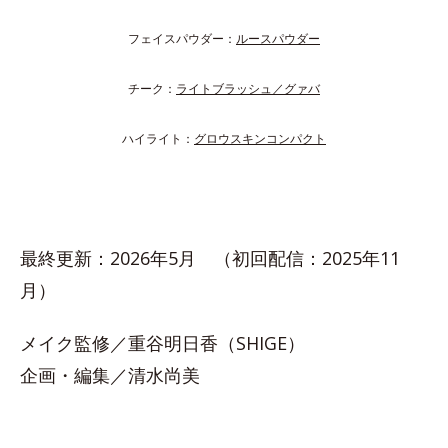
フェイスパウダー：
ルースパウダー
チーク：
ライトブラッシュ／グァバ
ハイライト：
グロウスキンコンパクト
最終更新：2026年5月 （初回配信：2025年11
月）
メイク監修／重谷明日香（SHIGE）
企画・編集／清水尚美