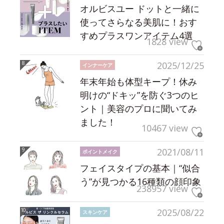
オルビスユー ドットと一緒に
使ってさらなる美肌に！おす
すめプラスワンアイテム4選
1828 view
2025/12/25
インナーケア
年末年始も体型キープ！休み
明けの“ドキッ”を防ぐ3つのヒ
ント｜美容のプロに聞いてみ
ました！
10467 view
2021/08/11
ポイントメイク
フェイスタイプの基本｜“似合
う”が見つかる16種類の顔印象
238957 view
2025/08/22
スキンケア