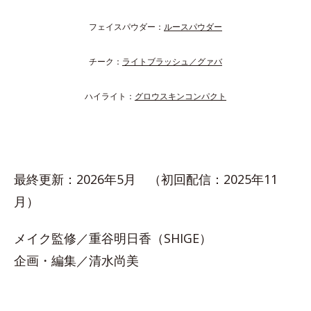
フェイスパウダー：
ルースパウダー
チーク：
ライトブラッシュ／グァバ
ハイライト：
グロウスキンコンパクト
最終更新：2026年5月 （初回配信：2025年11
月）
メイク監修／重谷明日香（SHIGE）
企画・編集／清水尚美