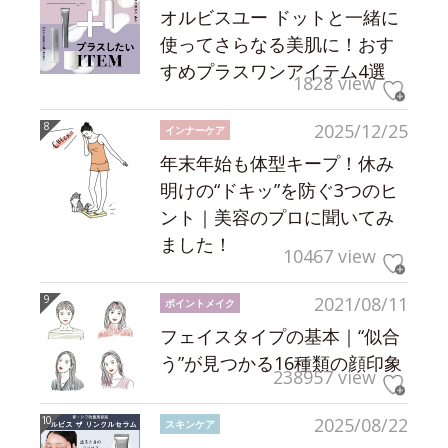
オルビスユー ドットと一緒に
使ってさらなる美肌に！おす
すめプラスワンアイテム4選
1828 view
2025/12/25
インナーケア
年末年始も体型キープ！休み
明けの“ドキッ”を防ぐ3つのヒ
ント｜美容のプロに聞いてみ
ました！
10467 view
2021/08/11
ポイントメイク
フェイスタイプの基本｜“似合
う”が見つかる16種類の顔印象
238957 view
2025/08/22
スキンケア