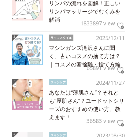
リンパの流れを図解！正しい
リンパマッサージでむくみを
解消
1833897 view
2025/12/11
ライフスタイル
マシンガンズ滝沢さんに聞
く、古いコスメの捨て方は？
｜コスメの断捨離・捨て方編
65891 view
2024/11/27
スキンケア
あなたは“薄肌さん”？それと
も“厚肌さん”？ユードットシリ
ーズのおすすめの使い方、教
えます！
36583 view
2023/08/30
スキンケア