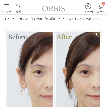
0
メニュー
検索
マイページ
カート
TOP
マガジン（美容情報・読み物）
ベースメイクのまとめ
シミを