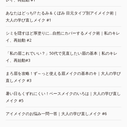
あなたはどっち!? たるみ＆くぼみ 目元タイプ別アイメイク術｜
大人の学び直しメイク #1
シミを隠すほど厚塗りに…自然にカバーするメイク術｜私のキレ
イ、再始動 #2
「私の眉これでいい？」50代で見直したい眉の基本｜私のキレ
イ、再始動#3
まろ眉を攻略！ず～っと使える眉メイクの基本のキ｜大人の学び
直しメイク #3
暑い日もくずれにくい！ベースメイクのいろは｜大人の学び直し
メイク #5
アイメイクのお悩み一問一答｜大人の学び直しメイク #6