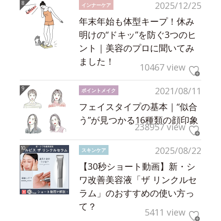
2025/12/25
インナーケア
年末年始も体型キープ！休み
明けの“ドキッ”を防ぐ3つのヒ
ント｜美容のプロに聞いてみ
ました！
10467 view
2021/08/11
ポイントメイク
フェイスタイプの基本｜“似合
う”が見つかる16種類の顔印象
238957 view
2025/08/22
スキンケア
【30秒ショート動画】新・シ
ワ改善美容液「ザ リンクルセ
ラム」のおすすめの使い方っ
て？
5411 view