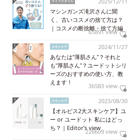
2025/12/11
ライフスタイル
マシンガンズ滝沢さんに聞
く、古いコスメの捨て方は？
｜コスメの断捨離・捨て方編
65891 view
2024/11/27
スキンケア
あなたは“薄肌さん”？それと
も“厚肌さん”？ユードットシリ
ーズのおすすめの使い方、教
えます！
36583 view
2023/08/30
スキンケア
【オルビス2大スキンケア】ユ
ー or ユードット 私にはどっ
ち？｜Editor’s view
226609 view