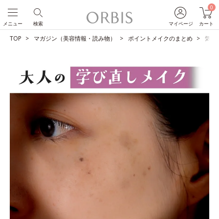
0
メニュー
検索
マイページ
カート
TOP
マガジン（美容情報・読み物）
ポイントメイクのまとめ
気に