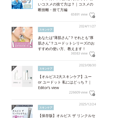
いコスメの捨て方は？｜コスメの
断捨離・捨て方編
65891 view
2024/11/27
スキンケア
あなたは“薄肌さん”？それとも“厚
肌さん”？ユードットシリーズのお
すすめの使い方、教えます！
36583 view
2023/08/30
スキンケア
【オルビス2大スキンケア】ユー
or ユードット 私にはどっち？｜
Editor’s view
226609 view
2025/12/24
スキンケア
【保存版】オルビス ザ リンクルセ