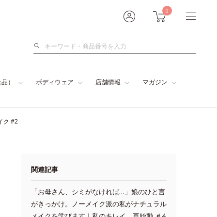
0
検
索
食品）
ボディウェア
店舗情報
マガジン
ク #2
関連記事
「お母さん、シミがなければ…」娘のひと言
がきっかけ。ノーメイク派の私がナチュラル
メイクを学びます｜私のキレイ、再始動 ＃4