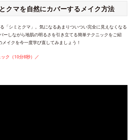
シミとクマを自然にカバーするメイク方法
る「シミとクマ」。気になるあまりついつい完全に見えなくなる
バーしながら地肌の明るさを引き立てる簡単テクニックをご紹
のメイクを今一度学び直してみましょう！
ック（10分8秒）／
。